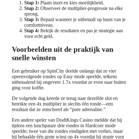
Stap 1:
Plaats inzet en kies moeilijkheid.
Stap 2:
Observeer de multiplier‑progressie na elke
sprong.
Stap 3:
Bepaal wanneer je uitbetaalt op basis van je
comfortniveau.
Stap 4:
Bekijk de resultaten en pas je strategie aan
voor echt geld.
Voorbeelden uit de praktijk van
snelle winsten
Een gebruiker op SpinCity deelde onlangs dat ze vier
opeenvolgende rondes op Easy mode speelde, telkens
uitbetaalend bij ongeveer 1.7x voordat ze even naar buiten
ging voor koffie.
De volgende dag keerde ze terug naar dezelfde slot en
bereikte een 4x multiplier in slechts één ronde—een
resultaat dat ze omschreef als “pure adrenaline.”
Een andere speler van DraftKings Casino meldde dat hij
tijdens een lunchpauze drie rondes in Hardcore mode
speelde; twee van die rondes eindigden met verlies, maar
hij behaalde één grote winst op 4x voordat hij stopte voor