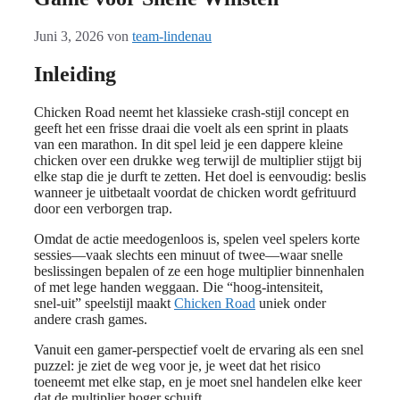
Juni 3, 2026
von
team-lindenau
Inleiding
Chicken Road neemt het klassieke crash‑stijl concept en
geeft het een frisse draai die voelt als een sprint in plaats
van een marathon. In dit spel leid je een dappere kleine
chicken over een drukke weg terwijl de multiplier stijgt bij
elke stap die je durft te zetten. Het doel is eenvoudig: beslis
wanneer je uitbetaalt voordat de chicken wordt gefrituurd
door een verborgen trap.
Omdat de actie meedogenloos is, spelen veel spelers korte
sessies—vaak slechts een minuut of twee—waar snelle
beslissingen bepalen of ze een hoge multiplier binnenhalen
of met lege handen weggaan. Die “hoog‑intensiteit,
snel‑uit” speelstijl maakt
Chicken Road
uniek onder
andere crash games.
Vanuit een gamer‑perspectief voelt de ervaring als een snel
puzzel: je ziet de weg voor je, je weet dat het risico
toeneemt met elke stap, en je moet snel handelen elke keer
dat de multiplier hoger schuift.