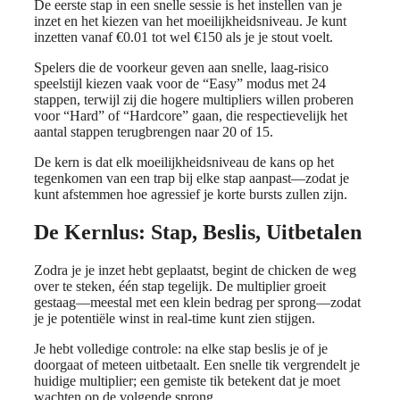
De eerste stap in een snelle sessie is het instellen van je
inzet en het kiezen van het moeilijkheidsniveau. Je kunt
inzetten vanaf €0.01 tot wel €150 als je je stout voelt.
Spelers die de voorkeur geven aan snelle, laag‑risico
speelstijl kiezen vaak voor de “Easy” modus met 24
stappen, terwijl zij die hogere multipliers willen proberen
voor “Hard” of “Hardcore” gaan, die respectievelijk het
aantal stappen terugbrengen naar 20 of 15.
De kern is dat elk moeilijkheidsniveau de kans op het
tegenkomen van een trap bij elke stap aanpast—zodat je
kunt afstemmen hoe agressief je korte bursts zullen zijn.
De Kernlus: Stap, Beslis, Uitbetalen
Zodra je je inzet hebt geplaatst, begint de chicken de weg
over te steken, één stap tegelijk. De multiplier groeit
gestaag—meestal met een klein bedrag per sprong—zodat
je je potentiële winst in real-time kunt zien stijgen.
Je hebt volledige controle: na elke stap beslis je of je
doorgaat of meteen uitbetaalt. Een snelle tik vergrendelt je
huidige multiplier; een gemiste tik betekent dat je moet
wachten op de volgende sprong.