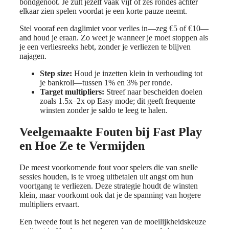
bondgenoot. Je zult jezelf vaak vijf of zes rondes achter
elkaar zien spelen voordat je een korte pauze neemt.
Stel vooraf een daglimiet voor verlies in—zeg €5 of €10—
and houd je eraan. Zo weet je wanneer je moet stoppen als
je een verliesreeks hebt, zonder je verliezen te blijven
najagen.
Step size:
Houd je inzetten klein in verhouding tot
je bankroll—tussen 1% en 3% per ronde.
Target multipliers:
Streef naar bescheiden doelen
zoals 1.5x–2x op Easy mode; dit geeft frequente
winsten zonder je saldo te leeg te halen.
Veelgemaakte Fouten bij Fast Play
en Hoe Ze te Vermijden
De meest voorkomende fout voor spelers die van snelle
sessies houden, is te vroeg uitbetalen uit angst om hun
voortgang te verliezen. Deze strategie houdt de winsten
klein, maar voorkomt ook dat je de spanning van hogere
multipliers ervaart.
Een tweede fout is het negeren van de moeilijkheidskeuze