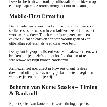
Deze lus herhaalt zich totdat je uitbetaalt of de chicken op
een trap stapt en de ronde eindigt met nul uitbetaling.
Mobile‑First Ervaring
De mobiele versie van Chicken Road is ontworpen voor
snelle sessies die passen in een koffiepauze of tijdens het
woon-werkverkeer. Touch controls reageren snel; een
enkele tik laat de chicken één stap vooruit gaan of een
uitbetaling activeren als je er klaar voor bent.
De lay-out is geoptimaliseerd voor verticale schermen, wat
betekent dat je je telefoon niet hoeft te draaien of te
scrollen—alles blijft binnen handbereik.
Aangezien het spel direct in browsers draait, is geen
download uit app stores nodig; je kunt meteen beginnen
wanneer je een minuutje vrij hebt.
Beheren van Korte Sessies – Timing
& Bankroll
Bij het spelen van korte bursts wordt timing je grootste