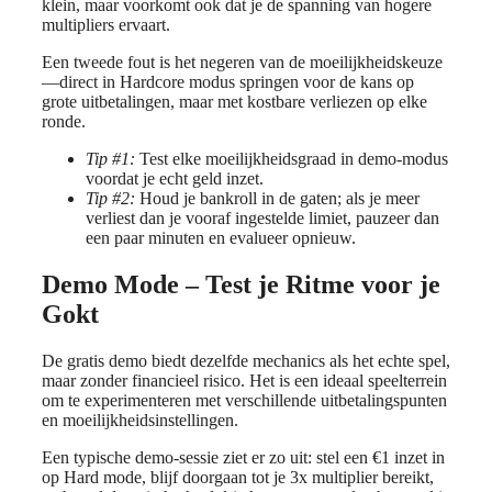
klein, maar voorkomt ook dat je de spanning van hogere
multipliers ervaart.
Een tweede fout is het negeren van de moeilijkheidskeuze
—direct in Hardcore modus springen voor de kans op
grote uitbetalingen, maar met kostbare verliezen op elke
ronde.
Tip #1:
Test elke moeilijkheidsgraad in demo‑modus
voordat je echt geld inzet.
Tip #2:
Houd je bankroll in de gaten; als je meer
verliest dan je vooraf ingestelde limiet, pauzeer dan
een paar minuten en evalueer opnieuw.
Demo Mode – Test je Ritme voor je
Gokt
De gratis demo biedt dezelfde mechanics als het echte spel,
maar zonder financieel risico. Het is een ideaal speelterrein
om te experimenteren met verschillende uitbetalingspunten
en moeilijkheidsinstellingen.
Een typische demo‑sessie ziet er zo uit: stel een €1 inzet in
op Hard mode, blijf doorgaan tot je 3x multiplier bereikt,