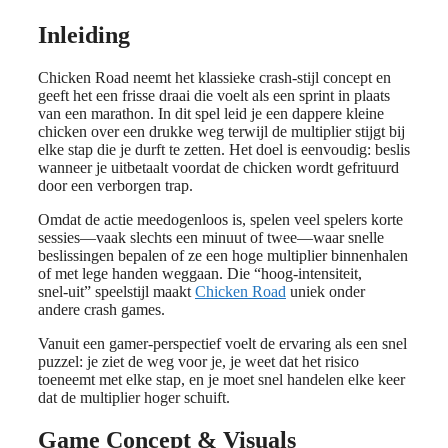
Inleiding
Chicken Road neemt het klassieke crash‑stijl concept en
geeft het een frisse draai die voelt als een sprint in plaats
van een marathon. In dit spel leid je een dappere kleine
chicken over een drukke weg terwijl de multiplier stijgt bij
elke stap die je durft te zetten. Het doel is eenvoudig: beslis
wanneer je uitbetaalt voordat de chicken wordt gefrituurd
door een verborgen trap.
Omdat de actie meedogenloos is, spelen veel spelers korte
sessies—vaak slechts een minuut of twee—waar snelle
beslissingen bepalen of ze een hoge multiplier binnenhalen
of met lege handen weggaan. Die “hoog‑intensiteit,
snel‑uit” speelstijl maakt
Chicken Road
uniek onder
andere crash games.
Vanuit een gamer‑perspectief voelt de ervaring als een snel
puzzel: je ziet de weg voor je, je weet dat het risico
toeneemt met elke stap, en je moet snel handelen elke keer
dat de multiplier hoger schuift.
Game Concept & Visuals