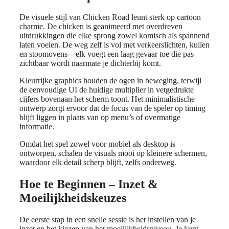
De visuele stijl van Chicken Road leunt sterk op cartoon
charme. De chicken is geanimeerd met overdreven
uitdrukkingen die elke sprong zowel komisch als spannend
laten voelen. De weg zelf is vol met verkeerslichten, kuilen
en stoomovens—elk voegt een laag gevaar toe die pas
zichtbaar wordt naarmate je dichterbij komt.
Kleurrijke graphics houden de ogen in beweging, terwijl
de eenvoudige UI de huidige multiplier in vetgedrukte
cijfers bovenaan het scherm toont. Het minimalistische
ontwerp zorgt ervoor dat de focus van de speler op timing
blijft liggen in plaats van op menu’s of overmatige
informatie.
Omdat het spel zowel voor mobiel als desktop is
ontworpen, schalen de visuals mooi op kleinere schermen,
waardoor elk detail scherp blijft, zelfs onderweg.
Hoe te Beginnen – Inzet &
Moeilijkheidskeuzes
De eerste stap in een snelle sessie is het instellen van je
inzet en het kiezen van het moeilijkheidsniveau. Je kunt