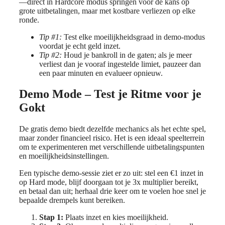
—direct in Hardcore modus springen voor de kans op
grote uitbetalingen, maar met kostbare verliezen op elke
ronde.
Tip #1:
Test elke moeilijkheidsgraad in demo‑modus
voordat je echt geld inzet.
Tip #2:
Houd je bankroll in de gaten; als je meer
verliest dan je vooraf ingestelde limiet, pauzeer dan
een paar minuten en evalueer opnieuw.
Demo Mode – Test je Ritme voor je
Gokt
De gratis demo biedt dezelfde mechanics als het echte spel,
maar zonder financieel risico. Het is een ideaal speelterrein
om te experimenteren met verschillende uitbetalingspunten
en moeilijkheidsinstellingen.
Een typische demo‑sessie ziet er zo uit: stel een €1 inzet in
op Hard mode, blijf doorgaan tot je 3x multiplier bereikt,
en betaal dan uit; herhaal drie keer om te voelen hoe snel je
bepaalde drempels kunt bereiken.
Stap 1:
Plaats inzet en kies moeilijkheid.