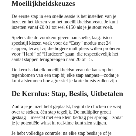
Moeilijkheidskeuzes
De eerste stap in een snelle sessie is het instellen van je
inzet en het kiezen van het moeilijkheidsniveau. Je kunt
inzetten vanaf €0.01 tot wel €150 als je je stout voelt.
Spelers die de voorkeur geven aan snelle, laag‑risico
speelstijl kiezen vaak voor de “Easy” modus met 24
stappen, terwijl zij die hogere multipliers willen proberen
voor “Hard” of “Hardcore” gaan, die respectievelijk het
aantal stappen terugbrengen naar 20 of 15.
De kern is dat elk moeilijkheidsniveau de kans op het
tegenkomen van een trap bij elke stap aanpast—zodat je
kunt afstemmen hoe agressief je korte bursts zullen zijn.
De Kernlus: Stap, Beslis, Uitbetalen
Zodra je je inzet hebt geplaatst, begint de chicken de weg
over te steken, één stap tegelijk. De multiplier groeit
gestaag—meestal met een klein bedrag per sprong—zodat
je je potentiële winst in real-time kunt zien stijgen.
Je hebt volledige controle: na elke stap beslis je of je