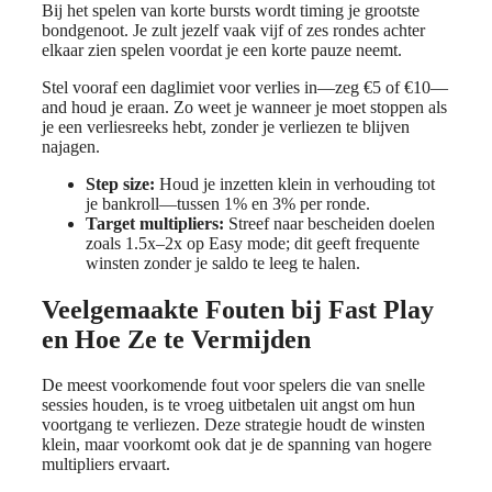
Bij het spelen van korte bursts wordt timing je grootste
bondgenoot. Je zult jezelf vaak vijf of zes rondes achter
elkaar zien spelen voordat je een korte pauze neemt.
Stel vooraf een daglimiet voor verlies in—zeg €5 of €10—
and houd je eraan. Zo weet je wanneer je moet stoppen als
je een verliesreeks hebt, zonder je verliezen te blijven
najagen.
Step size:
Houd je inzetten klein in verhouding tot
je bankroll—tussen 1% en 3% per ronde.
Target multipliers:
Streef naar bescheiden doelen
zoals 1.5x–2x op Easy mode; dit geeft frequente
winsten zonder je saldo te leeg te halen.
Veelgemaakte Fouten bij Fast Play
en Hoe Ze te Vermijden
De meest voorkomende fout voor spelers die van snelle
sessies houden, is te vroeg uitbetalen uit angst om hun
voortgang te verliezen. Deze strategie houdt de winsten
klein, maar voorkomt ook dat je de spanning van hogere
multipliers ervaart.