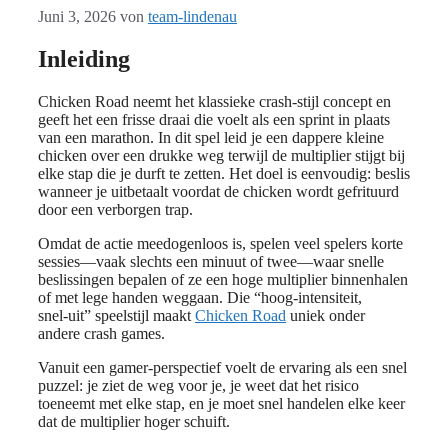
Juni 3, 2026
von
team-lindenau
Inleiding
Chicken Road neemt het klassieke crash‑stijl concept en
geeft het een frisse draai die voelt als een sprint in plaats
van een marathon. In dit spel leid je een dappere kleine
chicken over een drukke weg terwijl de multiplier stijgt bij
elke stap die je durft te zetten. Het doel is eenvoudig: beslis
wanneer je uitbetaalt voordat de chicken wordt gefrituurd
door een verborgen trap.
Omdat de actie meedogenloos is, spelen veel spelers korte
sessies—vaak slechts een minuut of twee—waar snelle
beslissingen bepalen of ze een hoge multiplier binnenhalen
of met lege handen weggaan. Die “hoog‑intensiteit,
snel‑uit” speelstijl maakt
Chicken Road
uniek onder
andere crash games.
Vanuit een gamer‑perspectief voelt de ervaring als een snel
puzzel: je ziet de weg voor je, je weet dat het risico
toeneemt met elke stap, en je moet snel handelen elke keer
dat de multiplier hoger schuift.