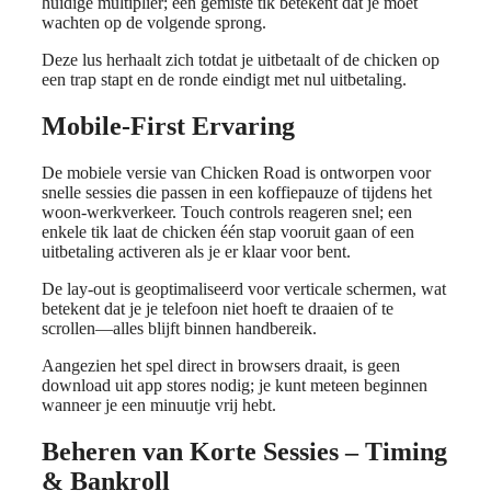
huidige multiplier; een gemiste tik betekent dat je moet
wachten op de volgende sprong.
Deze lus herhaalt zich totdat je uitbetaalt of de chicken op
een trap stapt en de ronde eindigt met nul uitbetaling.
Mobile‑First Ervaring
De mobiele versie van Chicken Road is ontworpen voor
snelle sessies die passen in een koffiepauze of tijdens het
woon-werkverkeer. Touch controls reageren snel; een
enkele tik laat de chicken één stap vooruit gaan of een
uitbetaling activeren als je er klaar voor bent.
De lay-out is geoptimaliseerd voor verticale schermen, wat
betekent dat je je telefoon niet hoeft te draaien of te
scrollen—alles blijft binnen handbereik.
Aangezien het spel direct in browsers draait, is geen
download uit app stores nodig; je kunt meteen beginnen
wanneer je een minuutje vrij hebt.
Beheren van Korte Sessies – Timing
& Bankroll