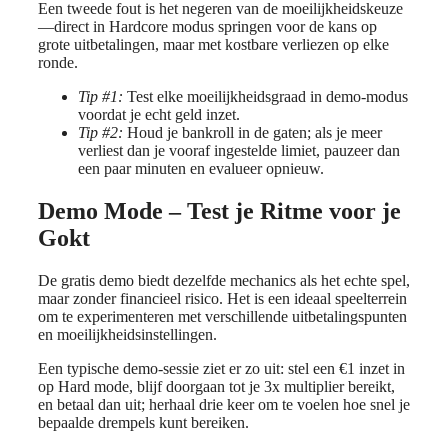
Een tweede fout is het negeren van de moeilijkheidskeuze
—direct in Hardcore modus springen voor de kans op
grote uitbetalingen, maar met kostbare verliezen op elke
ronde.
Tip #1:
Test elke moeilijkheidsgraad in demo‑modus
voordat je echt geld inzet.
Tip #2:
Houd je bankroll in de gaten; als je meer
verliest dan je vooraf ingestelde limiet, pauzeer dan
een paar minuten en evalueer opnieuw.
Demo Mode – Test je Ritme voor je
Gokt
De gratis demo biedt dezelfde mechanics als het echte spel,
maar zonder financieel risico. Het is een ideaal speelterrein
om te experimenteren met verschillende uitbetalingspunten
en moeilijkheidsinstellingen.
Een typische demo‑sessie ziet er zo uit: stel een €1 inzet in
op Hard mode, blijf doorgaan tot je 3x multiplier bereikt,
en betaal dan uit; herhaal drie keer om te voelen hoe snel je
bepaalde drempels kunt bereiken.