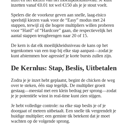
inzetten vanaf €0.01 tot wel €150 als je je stout voelt.
Spelers die de voorkeur geven aan snelle, laag‑risico
speelstijl kiezen vaak voor de “Easy” modus met 24
stappen, terwijl zij die hogere multipliers willen proberen
voor “Hard” of “Hardcore” gaan, die respectievelijk het
aantal stappen terugbrengen naar 20 of 15.
De kern is dat elk moeilijkheidsniveau de kans op het
tegenkomen van een trap bij elke stap aanpast—zodat je
kunt afstemmen hoe agressief je korte bursts zullen zijn.
De Kernlus: Stap, Beslis, Uitbetalen
Zodra je je inzet hebt geplaatst, begint de chicken de weg
over te steken, één stap tegelijk. De multiplier groeit
gestaag—meestal met een klein bedrag per sprong—zodat
je je potentiële winst in real-time kunt zien stijgen.
Je hebt volledige controle: na elke stap beslis je of je
doorgaat of meteen uitbetaalt. Een snelle tik vergrendelt je
huidige multiplier; een gemiste tik betekent dat je moet
wachten op de volgende sprong.