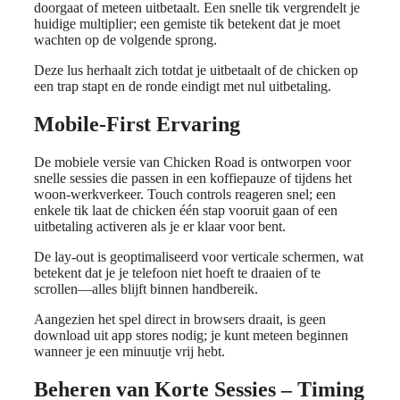
doorgaat of meteen uitbetaalt. Een snelle tik vergrendelt je
huidige multiplier; een gemiste tik betekent dat je moet
wachten op de volgende sprong.
Deze lus herhaalt zich totdat je uitbetaalt of de chicken op
een trap stapt en de ronde eindigt met nul uitbetaling.
Mobile‑First Ervaring
De mobiele versie van Chicken Road is ontworpen voor
snelle sessies die passen in een koffiepauze of tijdens het
woon-werkverkeer. Touch controls reageren snel; een
enkele tik laat de chicken één stap vooruit gaan of een
uitbetaling activeren als je er klaar voor bent.
De lay-out is geoptimaliseerd voor verticale schermen, wat
betekent dat je je telefoon niet hoeft te draaien of te
scrollen—alles blijft binnen handbereik.
Aangezien het spel direct in browsers draait, is geen
download uit app stores nodig; je kunt meteen beginnen
wanneer je een minuutje vrij hebt.
Beheren van Korte Sessies – Timing