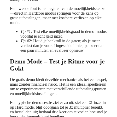
Een tweede fout is het negeren van de moeilijkheidskeuze
—direct in Hardcore modus springen voor de kans op
grote uitbetalingen, maar met kostbare verliezen op elke
ronde.
Tip #1:
Test elke moeilijkheidsgraad in demo‑modus
voordat je echt geld inzet.
Tip #2:
Houd je bankroll in de gaten; als je meer
verliest dan je vooraf ingestelde limiet, pauzeer dan
een paar minuten en evalueer opnieuw.
Demo Mode – Test je Ritme voor je
Gokt
De gratis demo biedt dezelfde mechanics als het echte spel,
maar zonder financieel risico. Het is een ideaal speelterrein
om te experimenteren met verschillende uitbetalingspunten
en moeilijkheidsinstellingen.
Een typische demo‑sessie ziet er zo uit: stel een €1 inzet in
op Hard mode, blijf doorgaan tot je 3x multiplier bereikt,
en betaal dan uit; herhaal drie keer om te voelen hoe snel je
bepaalde drempels kunt bereiken.