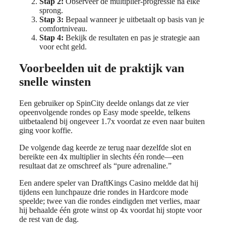
Stap 2:
Observeer de multiplier‑progressie na elke
sprong.
Stap 3:
Bepaal wanneer je uitbetaalt op basis van je
comfortniveau.
Stap 4:
Bekijk de resultaten en pas je strategie aan
voor echt geld.
Voorbeelden uit de praktijk van
snelle winsten
Een gebruiker op SpinCity deelde onlangs dat ze vier
opeenvolgende rondes op Easy mode speelde, telkens
uitbetaalend bij ongeveer 1.7x voordat ze even naar buiten
ging voor koffie.
De volgende dag keerde ze terug naar dezelfde slot en
bereikte een 4x multiplier in slechts één ronde—een
resultaat dat ze omschreef als “pure adrenaline.”
Een andere speler van DraftKings Casino meldde dat hij
tijdens een lunchpauze drie rondes in Hardcore mode
speelde; twee van die rondes eindigden met verlies, maar
hij behaalde één grote winst op 4x voordat hij stopte voor
de rest van de dag.