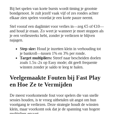
Bij het spelen van korte bursts wordt timing je grootste
bondgenoot. Je zult jezelf vaak vijf of zes rondes achter
elkaar zien spelen voordat je een korte pauze neemt.
Stel vooraf een daglimiet voor verlies in—zeg €5 of €10—
and houd je eraan. Zo weet je wanneer je moet stoppen als
je een verliesreeks hebt, zonder je verliezen te blijven
najagen.
Step size:
Houd je inzetten klein in verhouding tot
je bankroll—tussen 1% en 3% per ronde.
Target multipliers:
Streef naar bescheiden doelen
zoals 1.5x–2x op Easy mode; dit geeft frequente
winsten zonder je saldo te leeg te halen.
Veelgemaakte Fouten bij Fast Play
en Hoe Ze te Vermijden
De meest voorkomende fout voor spelers die van snelle
sessies houden, is te vroeg uitbetalen uit angst om hun
voortgang te verliezen. Deze strategie houdt de winsten
klein, maar voorkomt ook dat je de spanning van hogere
multipliers ervaart.