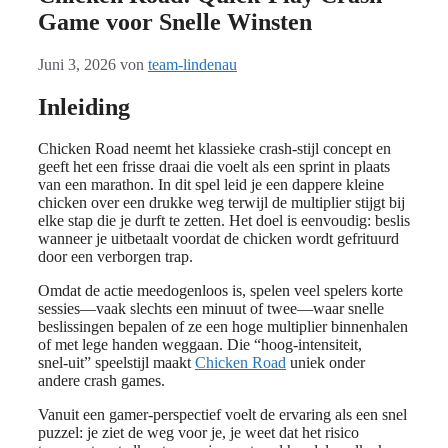
Game voor Snelle Winsten
Juni 3, 2026
von
team-lindenau
Inleiding
Chicken Road neemt het klassieke crash‑stijl concept en
geeft het een frisse draai die voelt als een sprint in plaats
van een marathon. In dit spel leid je een dappere kleine
chicken over een drukke weg terwijl de multiplier stijgt bij
elke stap die je durft te zetten. Het doel is eenvoudig: beslis
wanneer je uitbetaalt voordat de chicken wordt gefrituurd
door een verborgen trap.
Omdat de actie meedogenloos is, spelen veel spelers korte
sessies—vaak slechts een minuut of twee—waar snelle
beslissingen bepalen of ze een hoge multiplier binnenhalen
of met lege handen weggaan. Die “hoog‑intensiteit,
snel‑uit” speelstijl maakt
Chicken Road
uniek onder
andere crash games.
Vanuit een gamer‑perspectief voelt de ervaring als een snel
puzzel: je ziet de weg voor je, je weet dat het risico