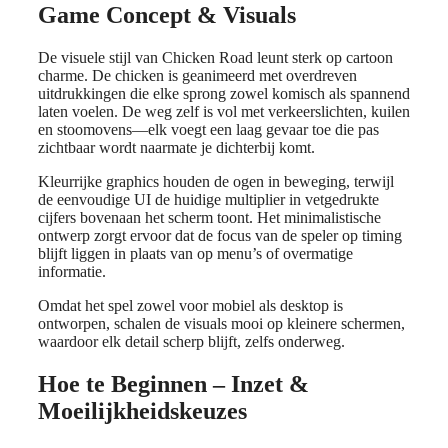
Game Concept & Visuals
De visuele stijl van Chicken Road leunt sterk op cartoon
charme. De chicken is geanimeerd met overdreven
uitdrukkingen die elke sprong zowel komisch als spannend
laten voelen. De weg zelf is vol met verkeerslichten, kuilen
en stoomovens—elk voegt een laag gevaar toe die pas
zichtbaar wordt naarmate je dichterbij komt.
Kleurrijke graphics houden de ogen in beweging, terwijl
de eenvoudige UI de huidige multiplier in vetgedrukte
cijfers bovenaan het scherm toont. Het minimalistische
ontwerp zorgt ervoor dat de focus van de speler op timing
blijft liggen in plaats van op menu’s of overmatige
informatie.
Omdat het spel zowel voor mobiel als desktop is
ontworpen, schalen de visuals mooi op kleinere schermen,
waardoor elk detail scherp blijft, zelfs onderweg.
Hoe te Beginnen – Inzet &
Moeilijkheidskeuzes