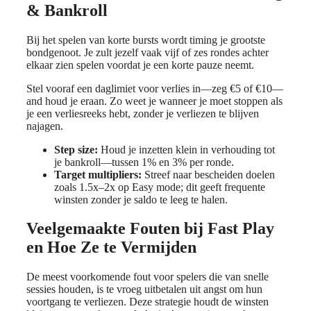
& Bankroll
Bij het spelen van korte bursts wordt timing je grootste
bondgenoot. Je zult jezelf vaak vijf of zes rondes achter
elkaar zien spelen voordat je een korte pauze neemt.
Stel vooraf een daglimiet voor verlies in—zeg €5 of €10—
and houd je eraan. Zo weet je wanneer je moet stoppen als
je een verliesreeks hebt, zonder je verliezen te blijven
najagen.
Step size:
Houd je inzetten klein in verhouding tot
je bankroll—tussen 1% en 3% per ronde.
Target multipliers:
Streef naar bescheiden doelen
zoals 1.5x–2x op Easy mode; dit geeft frequente
winsten zonder je saldo te leeg te halen.
Veelgemaakte Fouten bij Fast Play
en Hoe Ze te Vermijden
De meest voorkomende fout voor spelers die van snelle
sessies houden, is te vroeg uitbetalen uit angst om hun
voortgang te verliezen. Deze strategie houdt de winsten