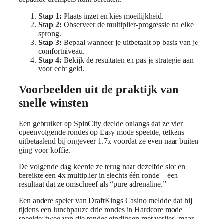
Stap 1:
Plaats inzet en kies moeilijkheid.
Stap 2:
Observeer de multiplier‑progressie na elke
sprong.
Stap 3:
Bepaal wanneer je uitbetaalt op basis van je
comfortniveau.
Stap 4:
Bekijk de resultaten en pas je strategie aan
voor echt geld.
Voorbeelden uit de praktijk van
snelle winsten
Een gebruiker op SpinCity deelde onlangs dat ze vier
opeenvolgende rondes op Easy mode speelde, telkens
uitbetaalend bij ongeveer 1.7x voordat ze even naar buiten
ging voor koffie.
De volgende dag keerde ze terug naar dezelfde slot en
bereikte een 4x multiplier in slechts één ronde—een
resultaat dat ze omschreef als “pure adrenaline.”
Een andere speler van DraftKings Casino meldde dat hij
tijdens een lunchpauze drie rondes in Hardcore mode
speelde; twee van die rondes eindigden met verlies, maar