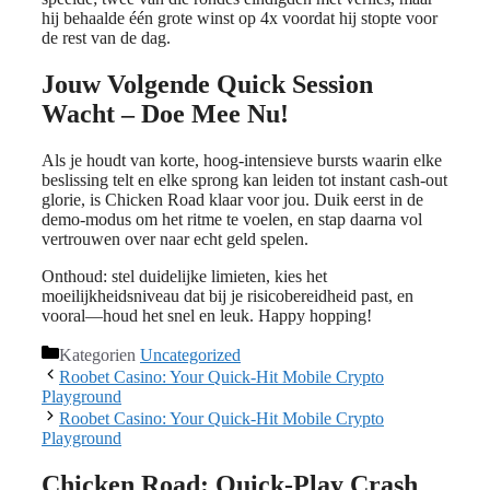
hij behaalde één grote winst op 4x voordat hij stopte voor
de rest van de dag.
Jouw Volgende Quick Session
Wacht – Doe Mee Nu!
Als je houdt van korte, hoog‑intensieve bursts waarin elke
beslissing telt en elke sprong kan leiden tot instant cash‑out
glorie, is Chicken Road klaar voor jou. Duik eerst in de
demo‑modus om het ritme te voelen, en stap daarna vol
vertrouwen over naar echt geld spelen.
Onthoud: stel duidelijke limieten, kies het
moeilijkheidsniveau dat bij je risicobereidheid past, en
vooral—houd het snel en leuk. Happy hopping!
Kategorien
Uncategorized
Roobet Casino: Your Quick‑Hit Mobile Crypto
Playground
Roobet Casino: Your Quick‑Hit Mobile Crypto
Playground
Chicken Road: Quick‑Play Crash