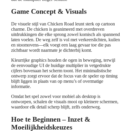
Game Concept & Visuals
De visuele stijl van Chicken Road leunt sterk op cartoon
charme. De chicken is geanimeerd met overdreven
uitdrukkingen die elke sprong zowel komisch als spannend
laten voelen. De weg zelf is vol met verkeerslichten, kuilen
en stoomovens—elk voegt een laag gevaar toe die pas
zichtbaar wordt naarmate je dichterbij komt.
Kleurrijke graphics houden de ogen in beweging, terwijl
de eenvoudige UI de huidige multiplier in vetgedrukte
cijfers bovenaan het scherm toont. Het minimalistische
ontwerp zorgt ervoor dat de focus van de speler op timing
blijft liggen in plaats van op menu’s of overmatige
informatie.
Omdat het spel zowel voor mobiel als desktop is
ontworpen, schalen de visuals mooi op kleinere schermen,
waardoor elk detail scherp blijft, zelfs onderweg.
Hoe te Beginnen – Inzet &
Moeilijkheidskeuzes