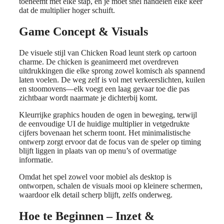
toeneemt met elke stap, en je moet snel handelen elke keer
dat de multiplier hoger schuift.
Game Concept & Visuals
De visuele stijl van Chicken Road leunt sterk op cartoon
charme. De chicken is geanimeerd met overdreven
uitdrukkingen die elke sprong zowel komisch als spannend
laten voelen. De weg zelf is vol met verkeerslichten, kuilen
en stoomovens—elk voegt een laag gevaar toe die pas
zichtbaar wordt naarmate je dichterbij komt.
Kleurrijke graphics houden de ogen in beweging, terwijl
de eenvoudige UI de huidige multiplier in vetgedrukte
cijfers bovenaan het scherm toont. Het minimalistische
ontwerp zorgt ervoor dat de focus van de speler op timing
blijft liggen in plaats van op menu’s of overmatige
informatie.
Omdat het spel zowel voor mobiel als desktop is
ontworpen, schalen de visuals mooi op kleinere schermen,
waardoor elk detail scherp blijft, zelfs onderweg.
Hoe te Beginnen – Inzet &