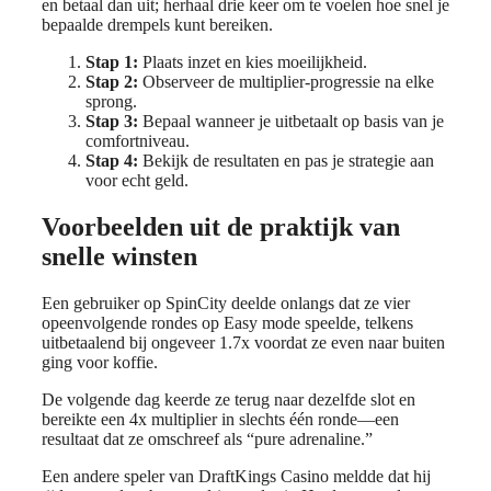
en betaal dan uit; herhaal drie keer om te voelen hoe snel je
bepaalde drempels kunt bereiken.
Stap 1:
Plaats inzet en kies moeilijkheid.
Stap 2:
Observeer de multiplier‑progressie na elke
sprong.
Stap 3:
Bepaal wanneer je uitbetaalt op basis van je
comfortniveau.
Stap 4:
Bekijk de resultaten en pas je strategie aan
voor echt geld.
Voorbeelden uit de praktijk van
snelle winsten
Een gebruiker op SpinCity deelde onlangs dat ze vier
opeenvolgende rondes op Easy mode speelde, telkens
uitbetaalend bij ongeveer 1.7x voordat ze even naar buiten
ging voor koffie.
De volgende dag keerde ze terug naar dezelfde slot en
bereikte een 4x multiplier in slechts één ronde—een
resultaat dat ze omschreef als “pure adrenaline.”
Een andere speler van DraftKings Casino meldde dat hij