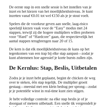
De eerste stap in een snelle sessie is het instellen van je
inzet en het kiezen van het moeilijkheidsniveau. Je kunt
inzetten vanaf €0.01 tot wel €150 als je je stout voelt.
Spelers die de voorkeur geven aan snelle, laag‑risico
speelstijl kiezen vaak voor de “Easy” modus met 24
stappen, terwijl zij die hogere multipliers willen proberen
voor “Hard” of “Hardcore” gaan, die respectievelijk het
aantal stappen terugbrengen naar 20 of 15.
De kern is dat elk moeilijkheidsniveau de kans op het
tegenkomen van een trap bij elke stap aanpast—zodat je
kunt afstemmen hoe agressief je korte bursts zullen zijn.
De Kernlus: Stap, Beslis, Uitbetalen
Zodra je je inzet hebt geplaatst, begint de chicken de weg
over te steken, één stap tegelijk. De multiplier groeit
gestaag—meestal met een klein bedrag per sprong—zodat
je je potentiële winst in real-time kunt zien stijgen.
Je hebt volledige controle: na elke stap beslis je of je
doorgaat of meteen uitbetaalt. Een snelle tik vergrendelt je