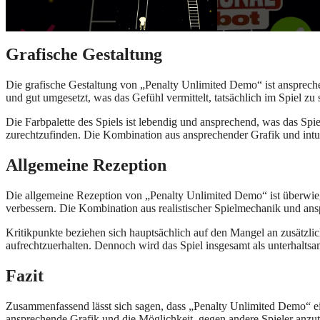
Grafische Gestaltung
Die grafische Gestaltung von „Penalty Unlimited Demo“ ist ansprechen
und gut umgesetzt, was das Gefühl vermittelt, tatsächlich im Spiel zu
Die Farbpalette des Spiels ist lebendig und ansprechend, was das Spiel
zurechtzufinden. Die Kombination aus ansprechender Grafik und intuit
Allgemeine Rezeption
Die allgemeine Rezeption von „Penalty Unlimited Demo“ ist überwiege
verbessern. Die Kombination aus realistischer Spielmechanik und ansp
Kritikpunkte beziehen sich hauptsächlich auf den Mangel an zusätzl
aufrechtzuerhalten. Dennoch wird das Spiel insgesamt als unterhalts
Fazit
Zusammenfassend lässt sich sagen, dass „Penalty Unlimited Demo“ ein 
ansprechende Grafik und die Möglichkeit, gegen andere Spieler anzutret