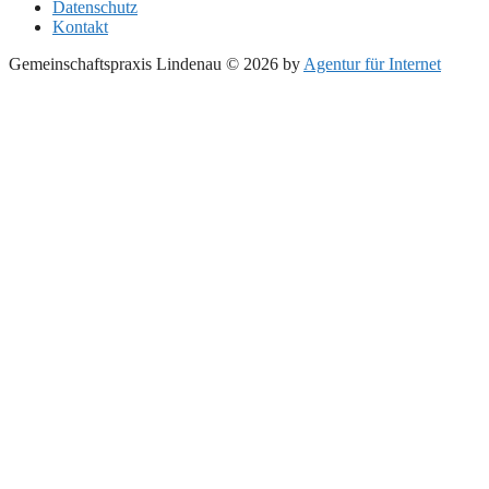
Datenschutz
Kontakt
Gemeinschaftspraxis Lindenau © 2026 by
Agentur für Internet