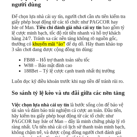
người dùng
Để chọn lựa nhà cái uy tín, người chơi cần ưu tiên kiểm tra
giấy phép hoạt động từ các tổ chức như PAGCOR hay
Isle of Man.
Tiêu chí đánh giá nhà cái uy tín
bao gồm tỷ
lệ cược minh bạch, tốc độ rút tiền nhanh và hỗ trợ khách
hàng 24/7. Tránh xa các nền tảng không rõ nguồn gốc,
thường có
khuyến mãi “ảo”
để dụ dỗ. Hãy tham khảo top
3 sân chơi đang được cộng đồng tin dùng:
FB88 – Hỗ trợ thanh toán siêu tốc
W88 – Bảo mật đỉnh cao
188Bet – Tỷ lệ cược cạnh tranh nhất thị trường
Luôn đọc kỹ điều khoản trước khi nạp tiền để tránh rủi ro.
So sánh tỷ lệ kèo và ưu đãi giữa các nền tảng
Việc chọn lựa nhà cái uy tín
là bước sống còn để bảo vệ
tài sản và đảm bảo trải nghiệm cá cược an toàn. Đầu tiên,
hãy kiểm tra giấy phép hoạt động từ các tổ chức như
PAGCOR hay Isle of Man – đây là minh chứng pháp lý rõ
ràng nhất. Ưu tiên nhà cái có lịch sử thanh toán minh bạch,
không chậm trễ, và được cộng đồng người chơi đánh giá