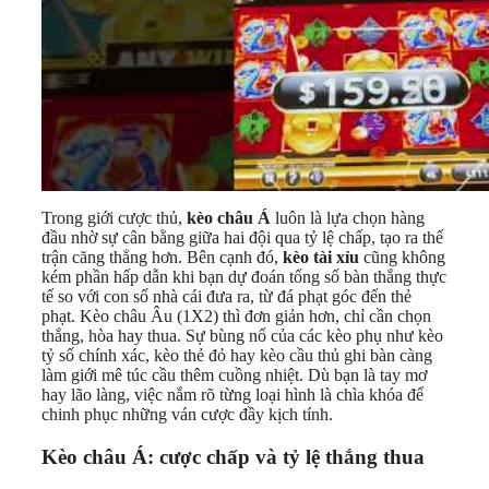
Trong giới cược thủ,
kèo châu Á
luôn là lựa chọn hàng
đầu nhờ sự cân bằng giữa hai đội qua tỷ lệ chấp, tạo ra thế
trận căng thẳng hơn. Bên cạnh đó,
kèo tài xỉu
cũng không
kém phần hấp dẫn khi bạn dự đoán tổng số bàn thắng thực
tế so với con số nhà cái đưa ra, từ đá phạt góc đến thẻ
phạt. Kèo châu Âu (1X2) thì đơn giản hơn, chỉ cần chọn
thắng, hòa hay thua. Sự bùng nổ của các kèo phụ như kèo
tỷ số chính xác, kèo thẻ đỏ hay kèo cầu thủ ghi bàn càng
làm giới mê túc cầu thêm cuồng nhiệt. Dù bạn là tay mơ
hay lão làng, việc nắm rõ từng loại hình là chìa khóa để
chinh phục những ván cược đầy kịch tính.
Kèo châu Á: cược chấp và tỷ lệ thắng thua