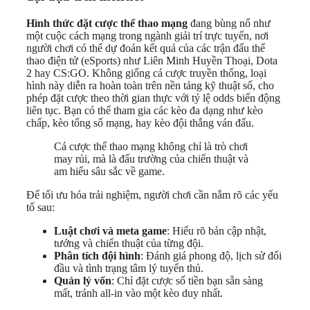
Hình thức đặt cược thể thao mạng
đang bùng nổ như
một cuộc cách mạng trong ngành giải trí trực tuyến, nơi
người chơi có thể dự đoán kết quả của các trận đấu thể
thao điện tử (eSports) như Liên Minh Huyền Thoại, Dota
2 hay CS:GO. Không giống cá cược truyền thống, loại
hình này diễn ra hoàn toàn trên nền tảng kỹ thuật số, cho
phép đặt cược theo thời gian thực với tỷ lệ odds biến động
liên tục. Bạn có thể tham gia các kèo đa dạng như kèo
chấp, kèo tổng số mạng, hay kèo đội thắng ván đấu.
Cá cược thể thao mạng không chỉ là trò chơi
may rủi, mà là đấu trường của chiến thuật và
am hiểu sâu sắc về game.
Để tối ưu hóa trải nghiệm, người chơi cần nắm rõ các yếu
tố sau:
Luật chơi và meta game
: Hiểu rõ bản cập nhật,
tướng và chiến thuật của từng đội.
Phân tích đội hình
: Đánh giá phong độ, lịch sử đối
đầu và tình trạng tâm lý tuyển thủ.
Quản lý vốn
: Chỉ đặt cược số tiền bạn sẵn sàng
mất, tránh all-in vào một kèo duy nhất.