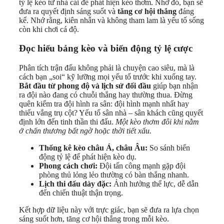
tỷ lệ kèo từ nhà cái để phát hiện kèo thơm. Nhờ đó, bạn sẽ
đưa ra quyết định sáng suốt và
tăng cơ hội thắng
đáng
kể. Nhớ rằng, kiên nhẫn và không tham lam là yếu tố sống
còn khi chơi cá độ.
Đọc hiểu bảng kèo và biến động tỷ lệ cược
Phân tích trận đấu không phải là chuyện cao siêu, mà là
cách bạn „soi“ kỹ lưỡng mọi yếu tố trước khi xuống tay.
Bắt đầu từ phong độ và lịch sử đối đầu
giúp bạn nhận
ra đội nào đang có chuỗi thắng hay thường thua. Đừng
quên kiểm tra đội hình ra sân: đội hình mạnh nhất hay
thiếu vắng trụ cột? Yếu tố sân nhà – sân khách cũng quyết
định lớn đến tinh thần thi đấu.
Một kèo thơm đôi khi nằm
ở chấn thương bất ngờ hoặc thời tiết xấu.
Thống kê kèo châu Á, châu Âu:
So sánh biến
động tỷ lệ để phát hiện kèo dụ.
Phong cách chơi:
Đội tấn công mạnh gặp đội
phòng thủ lỏng lẻo thường có bàn thắng nhanh.
Lịch thi đấu dày đặc:
Ảnh hưởng thể lực, dễ dẫn
đến chiến thuật thận trọng.
Kết hợp dữ liệu này với trực giác, bạn sẽ đưa ra lựa chọn
sáng suốt hơn, tăng cơ hội thắng trong mỗi kèo.