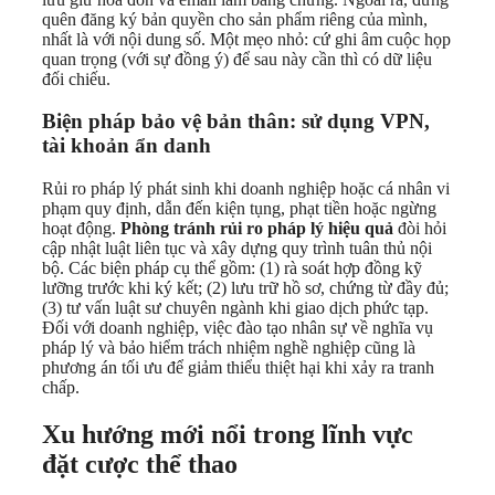
quên đăng ký bản quyền cho sản phẩm riêng của mình,
nhất là với nội dung số. Một mẹo nhỏ: cứ ghi âm cuộc họp
quan trọng (với sự đồng ý) để sau này cần thì có dữ liệu
đối chiếu.
Biện pháp bảo vệ bản thân: sử dụng VPN,
tài khoản ẩn danh
Rủi ro pháp lý phát sinh khi doanh nghiệp hoặc cá nhân vi
phạm quy định, dẫn đến kiện tụng, phạt tiền hoặc ngừng
hoạt động.
Phòng tránh rủi ro pháp lý hiệu quả
đòi hỏi
cập nhật luật liên tục và xây dựng quy trình tuân thủ nội
bộ. Các biện pháp cụ thể gồm: (1) rà soát hợp đồng kỹ
lưỡng trước khi ký kết; (2) lưu trữ hồ sơ, chứng từ đầy đủ;
(3) tư vấn luật sư chuyên ngành khi giao dịch phức tạp.
Đối với doanh nghiệp, việc đào tạo nhân sự về nghĩa vụ
pháp lý và bảo hiểm trách nhiệm nghề nghiệp cũng là
phương án tối ưu để giảm thiểu thiệt hại khi xảy ra tranh
chấp.
Xu hướng mới nổi trong lĩnh vực
đặt cược thể thao