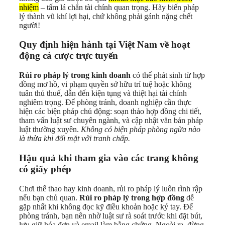
nhiệm
– tấm lá chắn tài chính quan trọng. Hãy biến pháp
lý thành vũ khí lợi hại, chứ không phải gánh nặng chết
người!
Quy định hiện hành tại Việt Nam về hoạt
động cá cược trực tuyến
Rủi ro pháp lý trong kinh doanh
có thể phát sinh từ hợp
đồng mơ hồ, vi phạm quyền sở hữu trí tuệ hoặc không
tuân thủ thuế, dẫn đến kiện tụng và thiệt hại tài chính
nghiêm trọng. Để phòng tránh, doanh nghiệp cần thực
hiện các biện pháp chủ động: soạn thảo hợp đồng chi tiết,
tham vấn luật sư chuyên ngành, và cập nhật văn bản pháp
luật thường xuyên.
Không có biện pháp phòng ngừa nào
là thừa khi đối mặt với tranh chấp.
Hậu quả khi tham gia vào các trang không
có giấy phép
Chơi thể thao hay kinh doanh, rủi ro pháp lý luôn rình rập
nếu bạn chủ quan.
Rủi ro pháp lý trong hợp đồng
dễ
gặp nhất khi không đọc kỹ điều khoản hoặc ký tay. Để
phòng tránh, bạn nên nhờ luật sư rà soát trước khi đặt bút,
lưu giữ hóa đơn và email làm bằng chứng. Ngoài ra, đừng