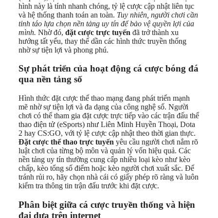
hình này là tính nhanh chóng, tỷ lệ cược cập nhật liên tục
và hệ thống thanh toán an toàn.
Tuy nhiên, người chơi cần
tỉnh táo lựa chọn nền tảng uy tín để bảo vệ quyền lợi của
mình.
Nhờ đó,
đặt cược trực tuyến
đã trở thành xu
hướng tất yếu, thay thế dần các hình thức truyền thống
nhờ sự tiện lợi và phong phú.
Sự phát triển của hoạt động cá cược bóng đá
qua nền tảng số
Hình thức đặt cược thể thao mạng đang phát triển mạnh
mẽ nhờ sự tiện lợi và đa dạng của công nghệ số. Người
chơi có thể tham gia đặt cược trực tiếp vào các trận đấu thể
thao điện tử (eSports) như Liên Minh Huyền Thoại, Dota
2 hay CS:GO, với tỷ lệ cược cập nhật theo thời gian thực.
Đặt cược thể thao trực tuyến
yêu cầu người chơi nắm rõ
luật chơi của từng bộ môn và quản lý vốn hiệu quả. Các
nền tảng uy tín thường cung cấp nhiều loại kèo như kèo
chấp, kèo tổng số điểm hoặc kèo người chơi xuất sắc. Để
tránh rủi ro, hãy chọn nhà cái có giấy phép rõ ràng và luôn
kiểm tra thông tin trận đấu trước khi đặt cược.
Phân biệt giữa cá cược truyền thống và hiện
đại dựa trên internet