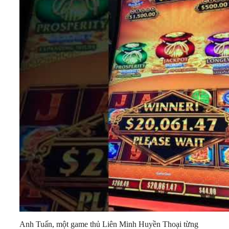
Anh Tuấn, một game thủ Liên Minh Huyền Thoại từng