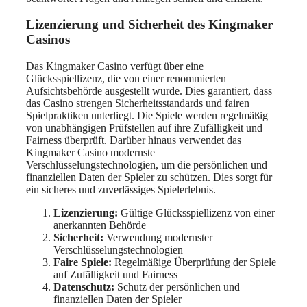
Lizenzierung und Sicherheit des Kingmaker
Casinos
Das Kingmaker Casino verfügt über eine
Glücksspiellizenz, die von einer renommierten
Aufsichtsbehörde ausgestellt wurde. Dies garantiert, dass
das Casino strengen Sicherheitsstandards und fairen
Spielpraktiken unterliegt. Die Spiele werden regelmäßig
von unabhängigen Prüfstellen auf ihre Zufälligkeit und
Fairness überprüft. Darüber hinaus verwendet das
Kingmaker Casino modernste
Verschlüsselungstechnologien, um die persönlichen und
finanziellen Daten der Spieler zu schützen. Dies sorgt für
ein sicheres und zuverlässiges Spielerlebnis.
Lizenzierung:
Gültige Glücksspiellizenz von einer
anerkannten Behörde
Sicherheit:
Verwendung modernster
Verschlüsselungstechnologien
Faire Spiele:
Regelmäßige Überprüfung der Spiele
auf Zufälligkeit und Fairness
Datenschutz:
Schutz der persönlichen und
finanziellen Daten der Spieler