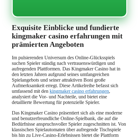
Exquisite Einblicke und fundierte
kingmaker casino erfahrungen mit
prämierten Angeboten
Im pulsierenden Universum des Online-Glücksspiels
suchen Spieler ständig nach vertrauenswürdigen und
aufregenden Plattformen. Das Kingmaker Casino hat in
den letzten Jahren aufgrund seines umfangreichen
Spielangebots und seiner attraktiven Boni große
Aufmerksamkeit erregt. Diese Artikelreihe befasst sich
umfassend mit den
kingmaker casino erfahrungen
,
analysiert die Vor- und Nachteile, und bietet eine
detaillierte Bewertung für potenzielle Spieler.
Das Kingmaker Casino präsentiert sich als eine moderne
und benutzerfreundliche Online-Spielbank, die auf die
Bedürfnisse anspruchsvoller Spieler zugeschnitten ist. Von
klassischen Spielautomaten über aufregende Tischspiele
bis hin zu Live-Casino-Erlebnissen bietet die Plattform