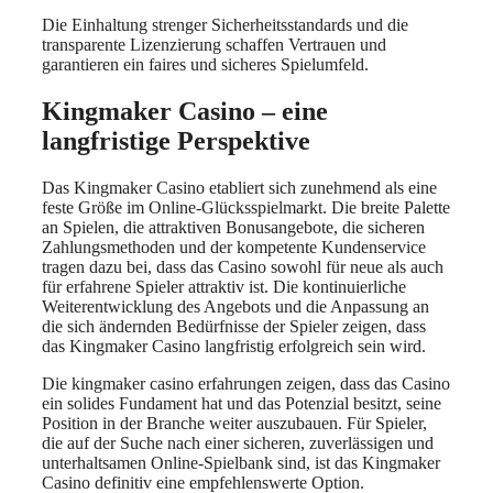
Die Einhaltung strenger Sicherheitsstandards und die
transparente Lizenzierung schaffen Vertrauen und
garantieren ein faires und sicheres Spielumfeld.
Kingmaker Casino – eine
langfristige Perspektive
Das Kingmaker Casino etabliert sich zunehmend als eine
feste Größe im Online-Glücksspielmarkt. Die breite Palette
an Spielen, die attraktiven Bonusangebote, die sicheren
Zahlungsmethoden und der kompetente Kundenservice
tragen dazu bei, dass das Casino sowohl für neue als auch
für erfahrene Spieler attraktiv ist. Die kontinuierliche
Weiterentwicklung des Angebots und die Anpassung an
die sich ändernden Bedürfnisse der Spieler zeigen, dass
das Kingmaker Casino langfristig erfolgreich sein wird.
Die kingmaker casino erfahrungen zeigen, dass das Casino
ein solides Fundament hat und das Potenzial besitzt, seine
Position in der Branche weiter auszubauen. Für Spieler,
die auf der Suche nach einer sicheren, zuverlässigen und
unterhaltsamen Online-Spielbank sind, ist das Kingmaker
Casino definitiv eine empfehlenswerte Option.