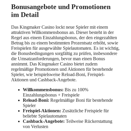
Bonusangebote und Promotionen
im Detail
Das Kingmaker Casino lockt neue Spieler mit einem
attraktiven Willkommensbonus an. Dieser besteht in der
Regel aus einem Einzahlungsbonus, der den eingezahlten
Betrag bis zu einem bestimmten Prozentsatz erhöht, sowie
Freispielen für ausgewählte Spielautomaten. Es ist wichtig,
die Bonusbedingungen sorgfältig zu prüfen, insbesondere
die Umsatzanforderungen, bevor man einen Bonus
annimmt. Das Kingmaker Casino bietet zudem
regelmäßige Promotionen und Aktionen für bestehende
Spieler, wie beispielsweise Reload-Boni, Freispiel-
Aktionen und Cashback-Angebote.
Willkommensbonus:
Bis zu 100%
Einzahlungsbonus + Freispiele
Reload-Boni:
Regelmäßige Boni für bestehende
Spieler
Freispiel-Aktionen:
Zusätzliche Freispiele für
beliebte Spielautomaten
Cashback-Angebote:
Teilweise Rückerstattung
von Verlusten