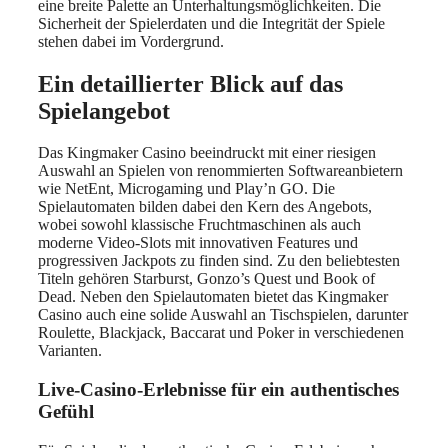
eine breite Palette an Unterhaltungsmöglichkeiten. Die
Sicherheit der Spielerdaten und die Integrität der Spiele
stehen dabei im Vordergrund.
Ein detaillierter Blick auf das
Spielangebot
Das Kingmaker Casino beeindruckt mit einer riesigen
Auswahl an Spielen von renommierten Softwareanbietern
wie NetEnt, Microgaming und Play’n GO. Die
Spielautomaten bilden dabei den Kern des Angebots,
wobei sowohl klassische Fruchtmaschinen als auch
moderne Video-Slots mit innovativen Features und
progressiven Jackpots zu finden sind. Zu den beliebtesten
Titeln gehören Starburst, Gonzo’s Quest und Book of
Dead. Neben den Spielautomaten bietet das Kingmaker
Casino auch eine solide Auswahl an Tischspielen, darunter
Roulette, Blackjack, Baccarat und Poker in verschiedenen
Varianten.
Live-Casino-Erlebnisse für ein authentisches
Gefühl