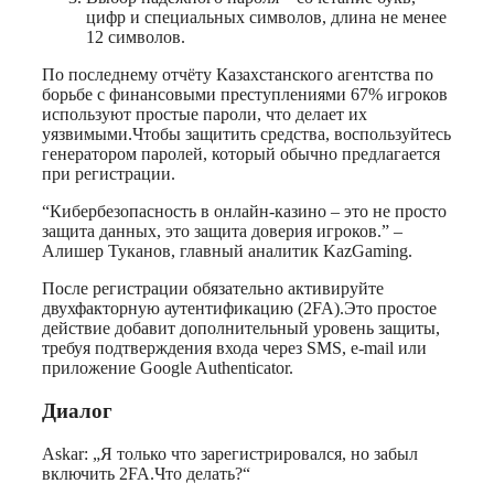
цифр и специальных символов, длина не менее
12 символов.
По последнему отчёту Казахстанского агентства по
борьбе с финансовыми преступлениями 67% игроков
используют простые пароли, что делает их
уязвимыми.Чтобы защитить средства, воспользуйтесь
генератором паролей, который обычно предлагается
при регистрации.
“Кибербезопасность в онлайн‑казино – это не просто
защита данных, это защита доверия игроков.” –
Алишер Туканов, главный аналитик KazGaming.
После регистрации обязательно активируйте
двухфакторную аутентификацию (2FA).Это простое
действие добавит дополнительный уровень защиты,
требуя подтверждения входа через SMS, e‑mail или
приложение Google Authenticator.
Диалог
Askar: „Я только что зарегистрировался, но забыл
включить 2FA.Что делать?“