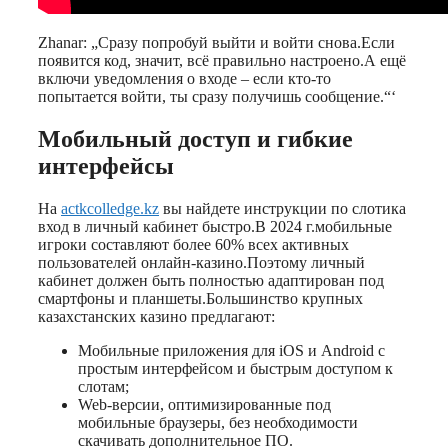
Zhanar: „Сразу попробуй выйти и войти снова.Если
появится код, значит, всё правильно настроено.А ещё
включи уведомления о входе – если кто‑то
попытается войти, ты сразу получишь сообщение.“‘
Мобильный доступ и гибкие
интерфейсы
На
actkcolledge.kz
вы найдете инструкции по слотика
вход в личный кабинет быстро.В 2024 г.мобильные
игроки составляют более 60% всех активных
пользователей онлайн‑казино.Поэтому личный
кабинет должен быть полностью адаптирован под
смартфоны и планшеты.Большинство крупных
казахстанских казино предлагают:
Мобильные приложения для iOS и Android с
простым интерфейсом и быстрым доступом к
слотам;
Web‑версии, оптимизированные под
мобильные браузеры, без необходимости
скачивать дополнительное ПО.