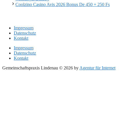
Coolzino Casino Avis 2026 Bonus De 450 + 250 Fs
Impressum
Datenschutz
Kontakt
Impressum
Datenschutz
Kontakt
Gemeinschaftspraxis Lindenau © 2026 by
Agentur für Internet