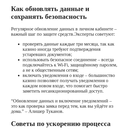
Как обновлять данные и
сохранять безопасность
Регулярное обновление данных в личном кабинете –
важный шаг по защите средств.Эксперты советуют:
проверять данные каждые три месяца, так как
казино иногда требуют подтверждения
устаревших документов;
использовать безопасное соединение – всегда
подключайтесь к Wi‑Fi, защищённому паролем,
а не к общественным сетям;
включать уведомления о входе – большинство
казино позволяют получать уведомления о
каждом новом входе, что помогает быстро
заметить несанкционированный доступ.
“Обновление данных и включение уведомлений –
это как проверка замка перед тем, как вы уйдёте из
дома.” – Алишер Туканов.
Советы по ускорению процесса