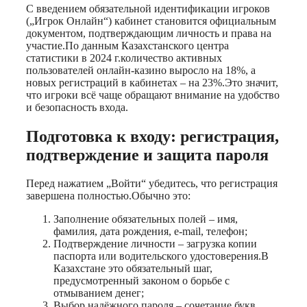
С введением обязательной идентификации игроков
(„Игрок Онлайн“) кабинет становится официальным
документом, подтверждающим личность и права на
участие.По данным Казахстанского центра
статистики в 2024 г.количество активных
пользователей онлайн‑казино выросло на 18%, а
новых регистраций в кабинетах – на 23%.Это значит,
что игроки всё чаще обращают внимание на удобство
и безопасность входа.
Подготовка к входу: регистрация,
подтверждение и защита пароля
Перед нажатием „Войти“ убедитесь, что регистрация
завершена полностью.Обычно это:
Заполнение обязательных полей – имя,
фамилия, дата рождения, e‑mail, телефон;
Подтверждение личности – загрузка копии
паспорта или водительского удостоверения.В
Казахстане это обязательный шаг,
предусмотренный законом о борьбе с
отмыванием денег;
Выбор надёжного пароля – сочетание букв,