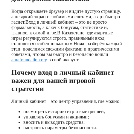
Когда открываете браузер и видите пустую страницу,
а не яркий экран с любимыми слотами, азарт быстро
гаснет.Вход в личный кабинет – это не просто
формальность, а ключ к бонусам, статистике и,
главное, к самой игре.В Казахстане, где азартные
игры регулируются строго, правильный вход
становится особенно важным.Ниже разберём каждый
этап, поделимся свежими фактами и практическими
советами, чтобы вы быстро и безопасно вошли
aurafoundation.org
в свой аккаунт.
Почему вход в личный кабинет
важен для вашей игровой
стратегии
Личный кабинет – это центр управления, где можно:
посмотреть историю игр и выигрышей;
управлять бонусами и акциями;
вносить и выводить средства;
настроить параметры безопасности.