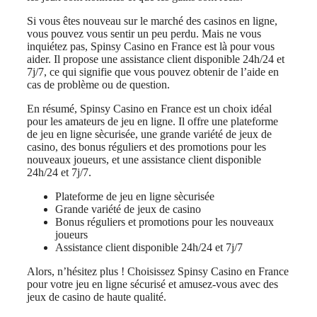
Si vous êtes nouveau sur le marché des casinos en ligne,
vous pouvez vous sentir un peu perdu. Mais ne vous
inquiétez pas, Spinsy Casino en France est là pour vous
aider. Il propose une assistance client disponible 24h/24 et
7j/7, ce qui signifie que vous pouvez obtenir de l’aide en
cas de problème ou de question.
En résumé, Spinsy Casino en France est un choix idéal
pour les amateurs de jeu en ligne. Il offre une plateforme
de jeu en ligne sècurisée, une grande variété de jeux de
casino, des bonus réguliers et des promotions pour les
nouveaux joueurs, et une assistance client disponible
24h/24 et 7j/7.
Plateforme de jeu en ligne sècurisée
Grande variété de jeux de casino
Bonus réguliers et promotions pour les nouveaux
joueurs
Assistance client disponible 24h/24 et 7j/7
Alors, n’hésitez plus ! Choisissez Spinsy Casino en France
pour votre jeu en ligne sécurisé et amusez-vous avec des
jeux de casino de haute qualité.