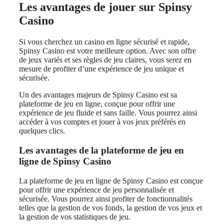
Les avantages de jouer sur Spinsy
Casino
Si vous cherchez un casino en ligne sécurisé et rapide,
Spinsy Casino est votre meilleure option. Avec son offre
de jeux variés et ses règles de jeu claires, vous serez en
mesure de profiter d’une expérience de jeu unique et
sécurisée.
Un des avantages majeurs de Spinsy Casino est sa
plateforme de jeu en ligne, conçue pour offrir une
expérience de jeu fluide et sans faille. Vous pourrez ainsi
accéder à vos comptes et jouer à vos jeux préférés en
quelques clics.
Les avantages de la plateforme de jeu en
ligne de Spinsy Casino
La plateforme de jeu en ligne de Spinsy Casino est conçue
pour offrir une expérience de jeu personnalisée et
sécurisée. Vous pourrez ainsi profiter de fonctionnalités
telles que la gestion de vos fonds, la gestion de vos jeux et
la gestion de vos statistiques de jeu.