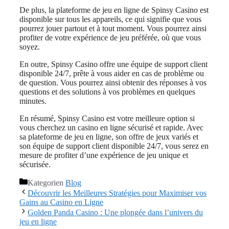
De plus, la plateforme de jeu en ligne de Spinsy Casino est
disponible sur tous les appareils, ce qui signifie que vous
pourrez jouer partout et à tout moment. Vous pourrez ainsi
profiter de votre expérience de jeu préférée, où que vous
soyez.
En outre, Spinsy Casino offre une équipe de support client
disponible 24/7, prête à vous aider en cas de problème ou
de question. Vous pourrez ainsi obtenir des réponses à vos
questions et des solutions à vos problèmes en quelques
minutes.
En résumé, Spinsy Casino est votre meilleure option si
vous cherchez un casino en ligne sécurisé et rapide. Avec
sa plateforme de jeu en ligne, son offre de jeux variés et
son équipe de support client disponible 24/7, vous serez en
mesure de profiter d’une expérience de jeu unique et
sécurisée.
Kategorien
Blog
Découvrir les Meilleures Stratégies pour Maximiser vos
Gains au Casino en Ligne
Golden Panda Casino : Une plongée dans l’univers du
jeu en ligne