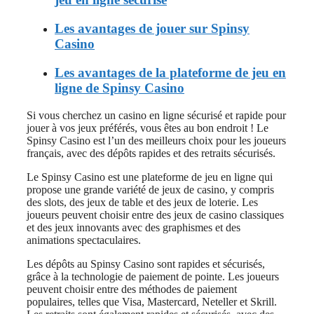
Les avantages de jouer sur Spinsy
Casino
Les avantages de la plateforme de jeu en
ligne de Spinsy Casino
Si vous cherchez un casino en ligne sécurisé et rapide pour
jouer à vos jeux préférés, vous êtes au bon endroit ! Le
Spinsy Casino est l’un des meilleurs choix pour les joueurs
français, avec des dépôts rapides et des retraits sécurisés.
Le Spinsy Casino est une plateforme de jeu en ligne qui
propose une grande variété de jeux de casino, y compris
des slots, des jeux de table et des jeux de loterie. Les
joueurs peuvent choisir entre des jeux de casino classiques
et des jeux innovants avec des graphismes et des
animations spectaculaires.
Les dépôts au Spinsy Casino sont rapides et sécurisés,
grâce à la technologie de paiement de pointe. Les joueurs
peuvent choisir entre des méthodes de paiement
populaires, telles que Visa, Mastercard, Neteller et Skrill.