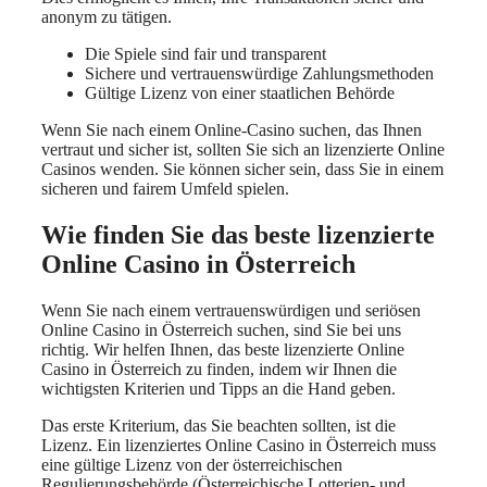
anonym zu tätigen.
Die Spiele sind fair und transparent
Sichere und vertrauenswürdige Zahlungsmethoden
Gültige Lizenz von einer staatlichen Behörde
Wenn Sie nach einem Online-Casino suchen, das Ihnen
vertraut und sicher ist, sollten Sie sich an lizenzierte Online
Casinos wenden. Sie können sicher sein, dass Sie in einem
sicheren und fairem Umfeld spielen.
Wie finden Sie das beste lizenzierte
Online Casino in Österreich
Wenn Sie nach einem vertrauenswürdigen und seriösen
Online Casino in Österreich suchen, sind Sie bei uns
richtig. Wir helfen Ihnen, das beste lizenzierte Online
Casino in Österreich zu finden, indem wir Ihnen die
wichtigsten Kriterien und Tipps an die Hand geben.
Das erste Kriterium, das Sie beachten sollten, ist die
Lizenz. Ein lizenziertes Online Casino in Österreich muss
eine gültige Lizenz von der österreichischen
Regulierungsbehörde (Österreichische Lotterien- und