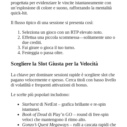
progettata per evidenziare le vincite istantaneamente con
un’esplosione di colore e suono, rafforzando la mentalità
quick‑hit.
Il flusso tipico di una sessione si presenta così:
Seleziona un gioco con un RTP elevato noto.
Effettua una piccola scommessa—solitamente uno o
due crediti.
Fai girare o gioca il tuo turno.
Festeggia o passa oltre.
Scegliere la Slot Giusta per la Velocità
La chiave per dominare sessioni rapide è scegliere slot che
pagano velocemente e spesso. Cerca titoli con basso livello
di volatilità e frequenti attivazioni di bonus.
Le scelte più popolari includono:
Starburst
di NetEnt – grafica brillante e re‑spin
istantanei.
Book of Dead
di Play’n GO – round di free‑spin
veloci che mantengono il ritmo alto.
Gonzo’s Quest Megaways
– rulli a cascata rapidi che