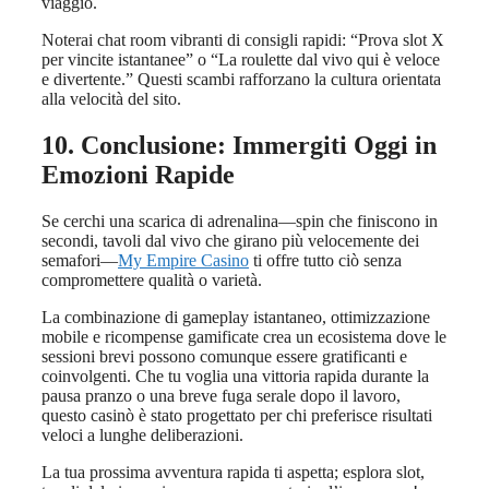
viaggio.
Noterai chat room vibranti di consigli rapidi: “Prova slot X
per vincite istantanee” o “La roulette dal vivo qui è veloce
e divertente.” Questi scambi rafforzano la cultura orientata
alla velocità del sito.
10. Conclusione: Immergiti Oggi in
Emozioni Rapide
Se cerchi una scarica di adrenalina—spin che finiscono in
secondi, tavoli dal vivo che girano più velocemente dei
semafori—
My Empire Casino
ti offre tutto ciò senza
compromettere qualità o varietà.
La combinazione di gameplay istantaneo, ottimizzazione
mobile e ricompense gamificate crea un ecosistema dove le
sessioni brevi possono comunque essere gratificanti e
coinvolgenti. Che tu voglia una vittoria rapida durante la
pausa pranzo o una breve fuga serale dopo il lavoro,
questo casinò è stato progettato per chi preferisce risultati
veloci a lunghe deliberazioni.
La tua prossima avventura rapida ti aspetta; esplora slot,