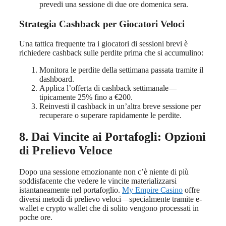
prevedi una sessione di due ore domenica sera.
Strategia Cashback per Giocatori Veloci
Una tattica frequente tra i giocatori di sessioni brevi è
richiedere cashback sulle perdite prima che si accumulino:
Monitora le perdite della settimana passata tramite il
dashboard.
Applica l’offerta di cashback settimanale—
tipicamente 25% fino a €200.
Reinvesti il cashback in un’altra breve sessione per
recuperare o superare rapidamente le perdite.
8. Dai Vincite ai Portafogli: Opzioni
di Prelievo Veloce
Dopo una sessione emozionante non c’è niente di più
soddisfacente che vedere le vincite materializzarsi
istantaneamente nel portafoglio.
My Empire Casino
offre
diversi metodi di prelievo veloci—specialmente tramite e-
wallet e crypto wallet che di solito vengono processati in
poche ore.