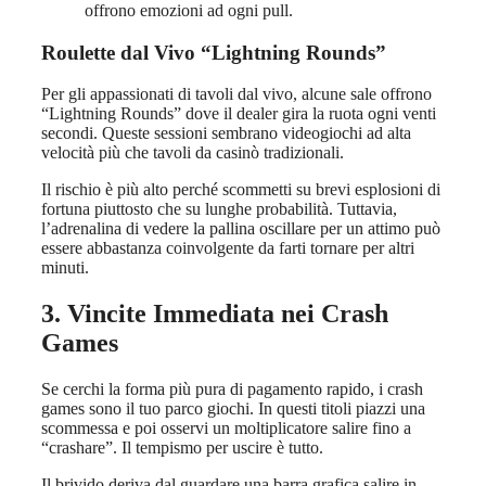
offrono emozioni ad ogni pull.
Roulette dal Vivo “Lightning Rounds”
Per gli appassionati di tavoli dal vivo, alcune sale offrono
“Lightning Rounds” dove il dealer gira la ruota ogni venti
secondi. Queste sessioni sembrano videogiochi ad alta
velocità più che tavoli da casinò tradizionali.
Il rischio è più alto perché scommetti su brevi esplosioni di
fortuna piuttosto che su lunghe probabilità. Tuttavia,
l’adrenalina di vedere la pallina oscillare per un attimo può
essere abbastanza coinvolgente da farti tornare per altri
minuti.
3. Vincite Immediata nei Crash
Games
Se cerchi la forma più pura di pagamento rapido, i crash
games sono il tuo parco giochi. In questi titoli piazzi una
scommessa e poi osservi un moltiplicatore salire fino a
“crashare”. Il tempismo per uscire è tutto.
Il brivido deriva dal guardare una barra grafica salire in