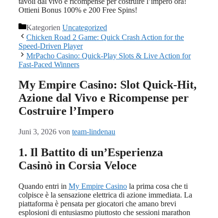
tavoli dal vivo e ricompense per costruire l’impero ora!
Ottieni Bonus 100% e 200 Free Spins!
Kategorien
Uncategorized
Chicken Road 2 Game: Quick Crash Action for the
Speed‑Driven Player
MrPacho Casino: Quick‑Play Slots & Live Action for
Fast‑Paced Winners
My Empire Casino: Slot Quick‑Hit,
Azione dal Vivo e Ricompense per
Costruire l’Impero
Juni 3, 2026
von
team-lindenau
1. Il Battito di un’Esperienza
Casinò in Corsia Veloce
Quando entri in
My Empire Casino
la prima cosa che ti
colpisce è la sensazione elettrica di azione immediata. La
piattaforma è pensata per giocatori che amano brevi
esplosioni di entusiasmo piuttosto che sessioni marathon