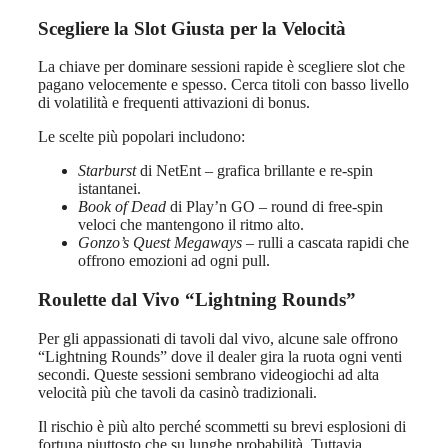
Scegliere la Slot Giusta per la Velocità
La chiave per dominare sessioni rapide è scegliere slot che
pagano velocemente e spesso. Cerca titoli con basso livello
di volatilità e frequenti attivazioni di bonus.
Le scelte più popolari includono:
Starburst
di NetEnt – grafica brillante e re‑spin
istantanei.
Book of Dead
di Play’n GO – round di free‑spin
veloci che mantengono il ritmo alto.
Gonzo’s Quest Megaways
– rulli a cascata rapidi che
offrono emozioni ad ogni pull.
Roulette dal Vivo “Lightning Rounds”
Per gli appassionati di tavoli dal vivo, alcune sale offrono
“Lightning Rounds” dove il dealer gira la ruota ogni venti
secondi. Queste sessioni sembrano videogiochi ad alta
velocità più che tavoli da casinò tradizionali.
Il rischio è più alto perché scommetti su brevi esplosioni di
fortuna piuttosto che su lunghe probabilità. Tuttavia,