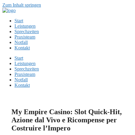
Zum Inhalt springen
Start
Leistungen
Sprechzeiten
Praxisteam
Notfall
Kontakt
Start
Leistungen
Sprechzeiten
Praxisteam
Notfall
Kontakt
My Empire Casino: Slot Quick‑Hit,
Azione dal Vivo e Ricompense per
Costruire l’Impero