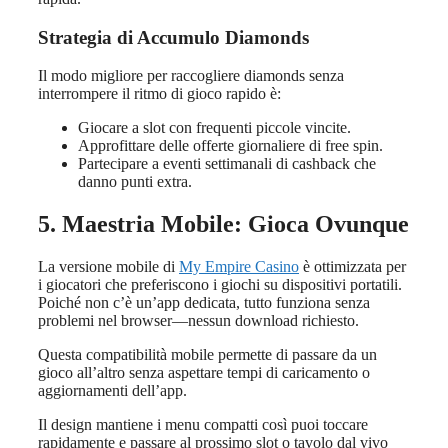
Strategia di Accumulo Diamonds
Il modo migliore per raccogliere diamonds senza
interrompere il ritmo di gioco rapido è:
Giocare a slot con frequenti piccole vincite.
Approfittare delle offerte giornaliere di free spin.
Partecipare a eventi settimanali di cashback che
danno punti extra.
5. Maestria Mobile: Gioca Ovunque
La versione mobile di
My Empire Casino
è ottimizzata per
i giocatori che preferiscono i giochi su dispositivi portatili.
Poiché non c’è un’app dedicata, tutto funziona senza
problemi nel browser—nessun download richiesto.
Questa compatibilità mobile permette di passare da un
gioco all’altro senza aspettare tempi di caricamento o
aggiornamenti dell’app.
Il design mantiene i menu compatti così puoi toccare
rapidamente e passare al prossimo slot o tavolo dal vivo