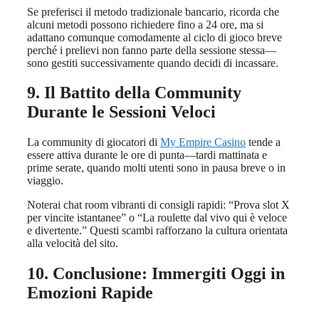
Se preferisci il metodo tradizionale bancario, ricorda che
alcuni metodi possono richiedere fino a 24 ore, ma si
adattano comunque comodamente al ciclo di gioco breve
perché i prelievi non fanno parte della sessione stessa—
sono gestiti successivamente quando decidi di incassare.
9. Il Battito della Community
Durante le Sessioni Veloci
La community di giocatori di
My Empire Casino
tende a
essere attiva durante le ore di punta—tardi mattinata e
prime serate, quando molti utenti sono in pausa breve o in
viaggio.
Noterai chat room vibranti di consigli rapidi: “Prova slot X
per vincite istantanee” o “La roulette dal vivo qui è veloce
e divertente.” Questi scambi rafforzano la cultura orientata
alla velocità del sito.
10. Conclusione: Immergiti Oggi in
Emozioni Rapide