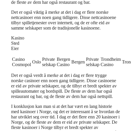
de fleste av dem har også restaurant og bar.
Det er også viktig å merke at det i dag er flere norske
nettcasinoer enn noen gang tidligere. Disse nettcasinoene
tilbyr spilletjenester over internett, og de er ofte eid av
samme selskaper som de tradisjonelle kasinoene.
Kasino
Sted
Eier
Casino
Private
Bergen
Private
Trondheim
Oslo
Bergen
Tron
Cosmopol
selskap
Casino
selskap
Casino
Det er også verdt å merke at det i dag er flere trygge
norske casinoer enn noen gang tidligere. Disse casinoene
er eid av private selskaper, og de tilbyr et bredt spekter av
spilleautomater og bordspill. De fleste av dem har også
restaurant og bar, og de fleste av dem har også nettspill.
I konklusjon kan man si at det har vært en lang historie
med kasinoer i Norge, og det er interessant å se hvordan de
har utviklet seg over tid. I dag er det flere enn 20 kasinoer i
Norge, og de fleste av dem er eid av private selskaper. De
fleste kasinoer i Norge tilbyr et bredt spekter av