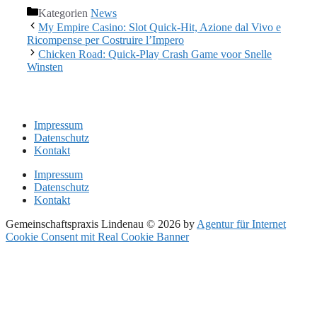
Kategorien
News
My Empire Casino: Slot Quick‑Hit, Azione dal Vivo e
Ricompense per Costruire l’Impero
Chicken Road: Quick‑Play Crash Game voor Snelle
Winsten
Impressum
Datenschutz
Kontakt
Impressum
Datenschutz
Kontakt
Gemeinschaftspraxis Lindenau © 2026 by
Agentur für Internet
Cookie Consent mit Real Cookie Banner