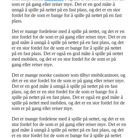
som er på gang eller reiser mye. Det er en god måte å
unngå å spille på nettet på en fast plass, og det er en stor
fordel for de som er bange for å spille på nettet på en fast
plass.
Det er mange fordelene med å spille på nettet, og det er en
stor fordel for de som er på gang eller reiser mye. Det er en
god måte å unngå å spille på nettet på en fast plass, og det
er en stor fordel for de som er bange for å spille på nettet
på en fast plass. Det er også en god måte å spille på nettet
med mobilen, og det er en stor fordel for de som er på
gang eller reiser mye.
Det er mange norske casinoer som tilbyr mobilcasinoer, og
det er en stor fordel for de som er på gang eller reiser mye.
Det er en god måte å unngå å spille på nettet på en fast
plass, og det er en stor fordel for de som er bange for å
spille på nettet på en fast plass. Det er også en god måte å
spille på nettet med mobilen, og det er en stor fordel for de
som er på gang eller reiser mye.
Det er mange fordelene med å spille på nettet, og det er en
stor fordel for de som er på gang eller reiser mye. Det er en
god måte å unngå å spille på nettet på en fast plass, og det
er en stor fordel for de som er bange for å spille på nettet