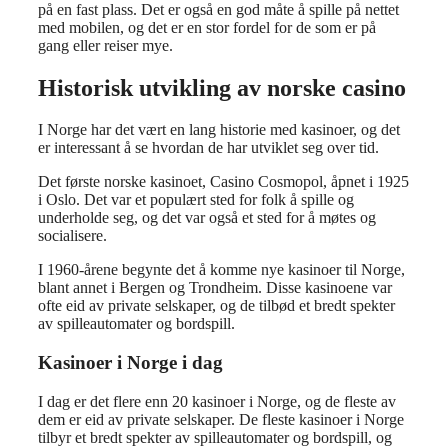
på en fast plass. Det er også en god måte å spille på nettet
med mobilen, og det er en stor fordel for de som er på
gang eller reiser mye.
Historisk utvikling av norske casino
I Norge har det vært en lang historie med kasinoer, og det
er interessant å se hvordan de har utviklet seg over tid.
Det første norske kasinoet, Casino Cosmopol, åpnet i 1925
i Oslo. Det var et populært sted for folk å spille og
underholde seg, og det var også et sted for å møtes og
socialisere.
I 1960-årene begynte det å komme nye kasinoer til Norge,
blant annet i Bergen og Trondheim. Disse kasinoene var
ofte eid av private selskaper, og de tilbød et bredt spekter
av spilleautomater og bordspill.
Kasinoer i Norge i dag
I dag er det flere enn 20 kasinoer i Norge, og de fleste av
dem er eid av private selskaper. De fleste kasinoer i Norge
tilbyr et bredt spekter av spilleautomater og bordspill, og