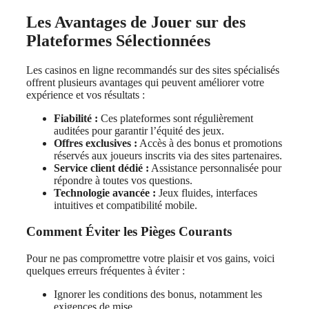
Les Avantages de Jouer sur des
Plateformes Sélectionnées
Les casinos en ligne recommandés sur des sites spécialisés
offrent plusieurs avantages qui peuvent améliorer votre
expérience et vos résultats :
Fiabilité :
Ces plateformes sont régulièrement
auditées pour garantir l’équité des jeux.
Offres exclusives :
Accès à des bonus et promotions
réservés aux joueurs inscrits via des sites partenaires.
Service client dédié :
Assistance personnalisée pour
répondre à toutes vos questions.
Technologie avancée :
Jeux fluides, interfaces
intuitives et compatibilité mobile.
Comment Éviter les Pièges Courants
Pour ne pas compromettre votre plaisir et vos gains, voici
quelques erreurs fréquentes à éviter :
Ignorer les conditions des bonus, notamment les
exigences de mise.