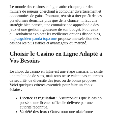
Le monde des casinos en ligne attire chaque jour des
milliers de joueurs cherchant à combiner divertissement et
opportunités de gains. Pourtant, réussir à tirer profit de ces
plateformes demande plus que de la chance : il faut une
stratégie bien pensée, une connaissance approfondie des
jeux et une gestion rigoureuse de son budget. Pour ceux
qui souhaitent explorer les meilleures options disponibles,
https://golden-panda-top.com/
propose une sélection des
casinos les plus fiables et avantageux du marché.
Choisir le Casino en Ligne Adapté à
Vos Besoins
Le choix du casino en ligne est une étape cruciale. Il existe
une multitude de sites, mais tous ne se valent pas en termes
de sécurité, de diversité des jeux ou de bonus proposés.
Voici quelques critères essentiels pour faire un choix
éclairé :
Licence et régulation :
Assurez-vous que le casino
possède une licence officielle délivrée par une
autorité reconnue.
Variété des jeux :
Optez pour une plateforme