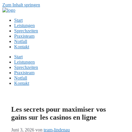
Zum Inhalt springen
Start
Leistungen
Sprechzeiten
Praxisteam
Notfall
Kontakt
Start
Leistungen
Sprechzeiten
Praxisteam
Notfall
Kontakt
Les secrets pour maximiser vos
gains sur les casinos en ligne
Juni 3, 2026
von
team-lindenau