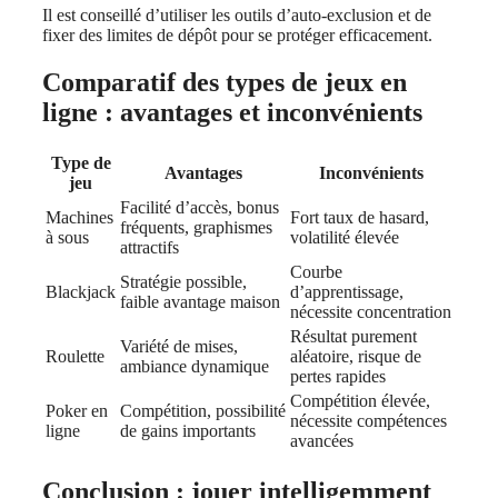
Il est conseillé d’utiliser les outils d’auto-exclusion et de
fixer des limites de dépôt pour se protéger efficacement.
Comparatif des types de jeux en
ligne : avantages et inconvénients
Type de
Avantages
Inconvénients
jeu
Facilité d’accès, bonus
Machines
Fort taux de hasard,
fréquents, graphismes
à sous
volatilité élevée
attractifs
Courbe
Stratégie possible,
Blackjack
d’apprentissage,
faible avantage maison
nécessite concentration
Résultat purement
Variété de mises,
Roulette
aléatoire, risque de
ambiance dynamique
pertes rapides
Compétition élevée,
Poker en
Compétition, possibilité
nécessite compétences
ligne
de gains importants
avancées
Conclusion : jouer intelligemment