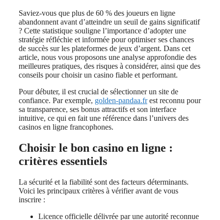
Saviez-vous que plus de 60 % des joueurs en ligne
abandonnent avant d’atteindre un seuil de gains significatif
? Cette statistique souligne l’importance d’adopter une
stratégie réfléchie et informée pour optimiser ses chances
de succès sur les plateformes de jeux d’argent. Dans cet
article, nous vous proposons une analyse approfondie des
meilleures pratiques, des risques à considérer, ainsi que des
conseils pour choisir un casino fiable et performant.
Pour débuter, il est crucial de sélectionner un site de
confiance. Par exemple,
golden-pandaa.fr
est reconnu pour
sa transparence, ses bonus attractifs et son interface
intuitive, ce qui en fait une référence dans l’univers des
casinos en ligne francophones.
Choisir le bon casino en ligne :
critères essentiels
La sécurité et la fiabilité sont des facteurs déterminants.
Voici les principaux critères à vérifier avant de vous
inscrire :
Licence officielle délivrée par une autorité reconnue