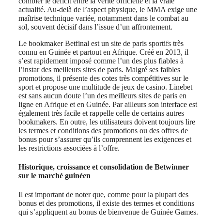
combler le déficit entre la vérité officielle et la vraie
actualité. Au-delà de l’aspect physique, le MMA exige une
maîtrise technique variée, notamment dans le combat au
sol, souvent décisif dans l’issue d’un affrontement.
Le bookmaker Betfinal est un site de paris sportifs très
connu en Guinée et partout en Afrique. Créé en 2013, il
s’est rapidement imposé comme l’un des plus fiables à
l’instar des meilleurs sites de paris. Malgré ses faibles
promotions, il présente des cotes très compétitives sur le
sport et propose une multitude de jeux de casino. Linebet
est sans aucun doute l’un des meilleurs sites de paris en
ligne en Afrique et en Guinée. Par ailleurs son interface est
également très facile et rappelle celle de certains autres
bookmakers. En outre, les utilisateurs doivent toujours lire
les termes et conditions des promotions ou des offres de
bonus pour s’assurer qu’ils comprennent les exigences et
les restrictions associées à l’offre.
Historique, croissance et consolidation de Betwinner
sur le marché guinéen
Il est important de noter que, comme pour la plupart des
bonus et des promotions, il existe des termes et conditions
qui s’appliquent au bonus de bienvenue de Guinée Games.