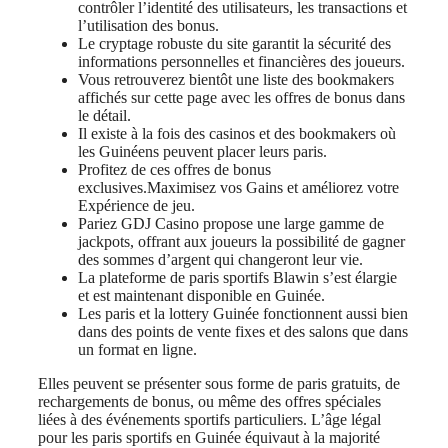
contrôler l’identité des utilisateurs, les transactions et
l’utilisation des bonus.
Le cryptage robuste du site garantit la sécurité des
informations personnelles et financières des joueurs.
Vous retrouverez bientôt une liste des bookmakers
affichés sur cette page avec les offres de bonus dans
le détail.
Il existe à la fois des casinos et des bookmakers où
les Guinéens peuvent placer leurs paris.
Profitez de ces offres de bonus
exclusives.Maximisez vos Gains et améliorez votre
Expérience de jeu.
Pariez GDJ Casino propose une large gamme de
jackpots, offrant aux joueurs la possibilité de gagner
des sommes d’argent qui changeront leur vie.
La plateforme de paris sportifs Blawin s’est élargie
et est maintenant disponible en Guinée.
Les paris et la lottery Guinée fonctionnent aussi bien
dans des points de vente fixes et des salons que dans
un format en ligne.
Elles peuvent se présenter sous forme de paris gratuits, de
rechargements de bonus, ou même des offres spéciales
liées à des événements sportifs particuliers. L’âge légal
pour les paris sportifs en Guinée équivaut à la majorité