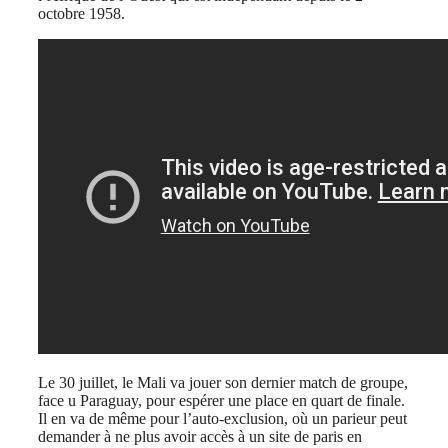
octobre 1958.
Le 30 juillet, le Mali va jouer son dernier match de groupe,
face u Paraguay, pour espérer une place en quart de finale.
Il en va de même pour l’auto-exclusion, où un parieur peut
demander à ne plus avoir accès à un site de paris en