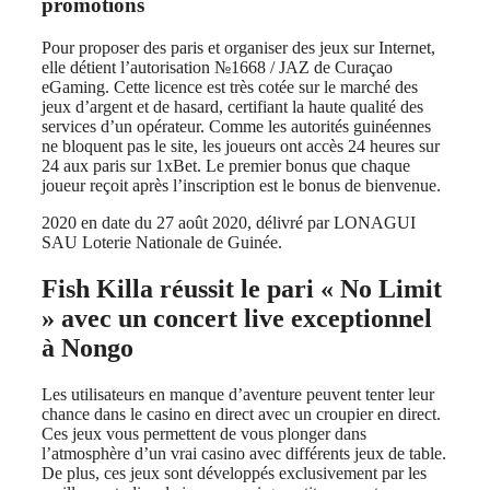
promotions
Pour proposer des paris et organiser des jeux sur Internet,
elle détient l’autorisation №1668 / JAZ de Curaçao
eGaming. Cette licence est très cotée sur le marché des
jeux d’argent et de hasard, certifiant la haute qualité des
services d’un opérateur. Comme les autorités guinéennes
ne bloquent pas le site, les joueurs ont accès 24 heures sur
24 aux paris sur 1xBet. Le premier bonus que chaque
joueur reçoit après l’inscription est le bonus de bienvenue.
2020 en date du 27 août 2020, délivré par LONAGUI
SAU Loterie Nationale de Guinée.
Fish Killa réussit le pari « No Limit
» avec un concert live exceptionnel
à Nongo
Les utilisateurs en manque d’aventure peuvent tenter leur
chance dans le casino en direct avec un croupier en direct.
Ces jeux vous permettent de vous plonger dans
l’atmosphère d’un vrai casino avec différents jeux de table.
De plus, ces jeux sont développés exclusivement par les