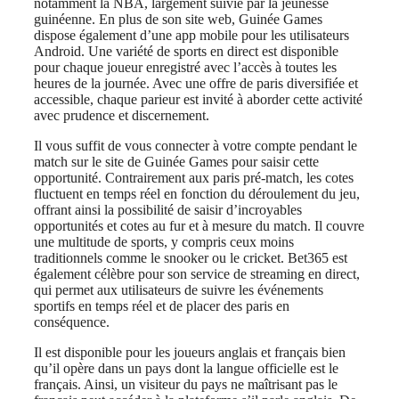
notamment la NBA, largement suivie par la jeunesse
guinéenne. En plus de son site web, Guinée Games
dispose également d’une app mobile pour les utilisateurs
Android. Une variété de sports en direct est disponible
pour chaque joueur enregistré avec l’accès à toutes les
heures de la journée. Avec une offre de paris diversifiée et
accessible, chaque parieur est invité à aborder cette activité
avec prudence et discernement.
Il vous suffit de vous connecter à votre compte pendant le
match sur le site de Guinée Games pour saisir cette
opportunité. Contrairement aux paris pré-match, les cotes
fluctuent en temps réel en fonction du déroulement du jeu,
offrant ainsi la possibilité de saisir d’incroyables
opportunités et cotes au fur et à mesure du match. Il couvre
une multitude de sports, y compris ceux moins
traditionnels comme le snooker ou le cricket. Bet365 est
également célèbre pour son service de streaming en direct,
qui permet aux utilisateurs de suivre les événements
sportifs en temps réel et de placer des paris en
conséquence.
Il est disponible pour les joueurs anglais et français bien
qu’il opère dans un pays dont la langue officielle est le
français. Ainsi, un visiteur du pays ne maîtrisant pas le