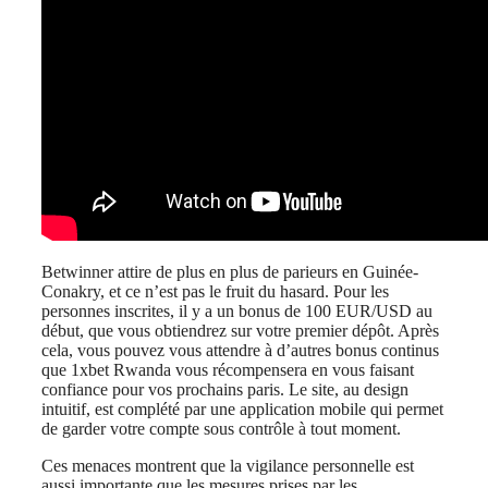
Betwinner attire de plus en plus de parieurs en Guinée-
Conakry, et ce n’est pas le fruit du hasard. Pour les
personnes inscrites, il y a un bonus de 100 EUR/USD au
début, que vous obtiendrez sur votre premier dépôt. Après
cela, vous pouvez vous attendre à d’autres bonus continus
que 1xbet Rwanda vous récompensera en vous faisant
confiance pour vos prochains paris. Le site, au design
intuitif, est complété par une application mobile qui permet
de garder votre compte sous contrôle à tout moment.
Ces menaces montrent que la vigilance personnelle est
aussi importante que les mesures prises par les