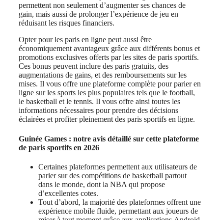
permettent non seulement d’augmenter ses chances de
gain, mais aussi de prolonger l’expérience de jeu en
réduisant les risques financiers.
Opter pour les paris en ligne peut aussi être
économiquement avantageux grâce aux différents bonus et
promotions exclusives offerts par les sites de paris sportifs.
Ces bonus peuvent inclure des paris gratuits, des
augmentations de gains, et des remboursements sur les
mises. Il vous offre une plateforme complète pour parier en
ligne sur les sports les plus populaires tels que le football,
le basketball et le tennis. Il vous offre ainsi toutes les
informations nécessaires pour prendre des décisions
éclairées et profiter pleinement des paris sportifs en ligne.
Guinée Games : notre avis détaillé sur cette plateforme
de paris sportifs en 2026
Certaines plateformes permettent aux utilisateurs de
parier sur des compétitions de basketball partout
dans le monde, dont la NBA qui propose
d’excellentes cotes.
Tout d’abord, la majorité des plateformes offrent une
expérience mobile fluide, permettant aux joueurs de
miser à tout moment grâce aux applications Android