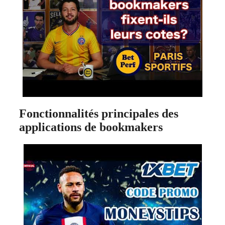
Fonctionnalités principales des
applications de bookmakers