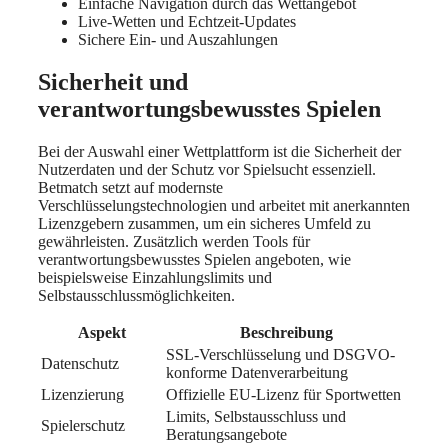
Einfache Navigation durch das Wettangebot
Live-Wetten und Echtzeit-Updates
Sichere Ein- und Auszahlungen
Sicherheit und
verantwortungsbewusstes Spielen
Bei der Auswahl einer Wettplattform ist die Sicherheit der
Nutzerdaten und der Schutz vor Spielsucht essenziell.
Betmatch setzt auf modernste
Verschlüsselungstechnologien und arbeitet mit anerkannten
Lizenzgebern zusammen, um ein sicheres Umfeld zu
gewährleisten. Zusätzlich werden Tools für
verantwortungsbewusstes Spielen angeboten, wie
beispielsweise Einzahlungslimits und
Selbstausschlussmöglichkeiten.
Aspekt
Beschreibung
SSL-Verschlüsselung und DSGVO-
Datenschutz
konforme Datenverarbeitung
Lizenzierung
Offizielle EU-Lizenz für Sportwetten
Limits, Selbstausschluss und
Spielerschutz
Beratungsangebote