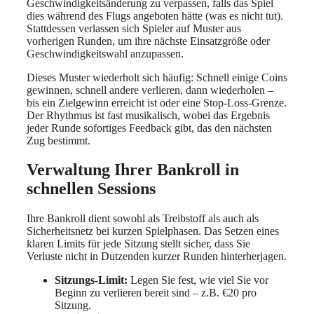
Geschwindigkeitsänderung zu verpassen, falls das Spiel
dies während des Flugs angeboten hätte (was es nicht tut).
Stattdessen verlassen sich Spieler auf Muster aus
vorherigen Runden, um ihre nächste Einsatzgröße oder
Geschwindigkeitswahl anzupassen.
Dieses Muster wiederholt sich häufig: Schnell einige Coins
gewinnen, schnell andere verlieren, dann wiederholen –
bis ein Zielgewinn erreicht ist oder eine Stop-Loss-Grenze.
Der Rhythmus ist fast musikalisch, wobei das Ergebnis
jeder Runde sofortiges Feedback gibt, das den nächsten
Zug bestimmt.
Verwaltung Ihrer Bankroll in
schnellen Sessions
Ihre Bankroll dient sowohl als Treibstoff als auch als
Sicherheitsnetz bei kurzen Spielphasen. Das Setzen eines
klaren Limits für jede Sitzung stellt sicher, dass Sie
Verluste nicht in Dutzenden kurzer Runden hinterherjagen.
Sitzungs-Limit:
Legen Sie fest, wie viel Sie vor
Beginn zu verlieren bereit sind – z.B. €20 pro
Sitzung.