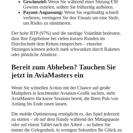
Gewinnziel:
Wenn Sie während einer Sitzung €30
Gewinn erzielen, sollten Sie frühzeitig aufhören.
Payout-Anpassung:
Wenn Sie regelmäßig schnell
verlieren, verringern Sie den Einsatz um eine Stufe,
um Risiko zu minimieren.
Der hohe RTP (97%) und die niedrige Volatilität bedeuten,
dass Ihre Ergebnisse bei vielen kurzen Runden im
Durchschnitt dem Return entsprechen – einzelne
Sitzungen können jedoch stark schwanken durch Raketen
oder plötzliche Abstürze.
Bereit zum Abheben? Tauchen Sie
jetzt in AviaMasters ein
Wenn Sie schnellen Action mit der Chance auf große
Multipliers in leuchtender Aviation-Grafik suchen, steht
AviaMasters für kurze Sessions bereit, die Ihren Puls von
Anfang bis Ende rasen lassen.
Die mobile Optimierung ermöglicht es, das Spiel jederzeit
zu starten – ob auf dem Handy während der Mittagspause
oder auf einem Tablet nach der Arbeit – so haben Sie
immer die Gelegenheit, in wenigen Sekunden Ihr Glück zu