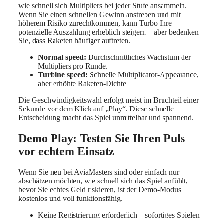
wie schnell sich Multipliers bei jeder Stufe ansammeln.
Wenn Sie einen schnellen Gewinn anstreben und mit
höherem Risiko zurechtkommen, kann Turbo Ihre
potenzielle Auszahlung erheblich steigern – aber bedenken
Sie, dass Raketen häufiger auftreten.
Normal speed:
Durchschnittliches Wachstum der
Multipliers pro Runde.
Turbine speed:
Schnelle Multiplicator-Appearance,
aber erhöhte Raketen-Dichte.
Die Geschwindigkeitswahl erfolgt meist im Bruchteil einer
Sekunde vor dem Klick auf „Play“. Diese schnelle
Entscheidung macht das Spiel unmittelbar und spannend.
Demo Play: Testen Sie Ihren Puls
vor echtem Einsatz
Wenn Sie neu bei AviaMasters sind oder einfach nur
abschätzen möchten, wie schnell sich das Spiel anfühlt,
bevor Sie echtes Geld riskieren, ist der Demo-Modus
kostenlos und voll funktionsfähig.
Keine Registrierung erforderlich – sofortiges Spielen