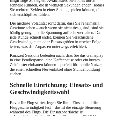
langfristige Strategien. AviaMasters bietet dies durch
schnelle Runden, die in wenigen Sekunden enden, sodass
Sie mehrere Zyklen in einer Sitzung spielen können, ohne
sich erschöpft zu fühlen.
Die niedrige Volatilität sorgt dafür, dass Sie regelmäßig
Gewinne sehen – auch wenn sie nicht riesig sind, sind sie
häufig genug, um die Spannung aufrechtzuerhalten. Da
jede Runde schnell endet, können Sie verschiedene
Geschwindigkeiten oder Einsatzgrößen in rascher Folge
testen, was das Anpassen unterwegs erleichtert.
Kurzzeit-Sessions bedeuten auch, dass Sie das Gameplay
in eine Pendlerpause, eine Kaffeepause oder ein kurzes
Zeitfenster einbauen können – perfekt für mobile Nutzer,
die einen schnellen Nervenkitzel ohne Stundenbindung
suchen.
Schnelle Einrichtung: Einsatz- und
Geschwindigkeitswahl
Bevor Ihr Flug startet, legen Sie Ihren Einsatz und die
Fluggeschwindigkeit fest – das ist die einzige Steuerung
während des Flugs. Die Einsatzoberfläche ist