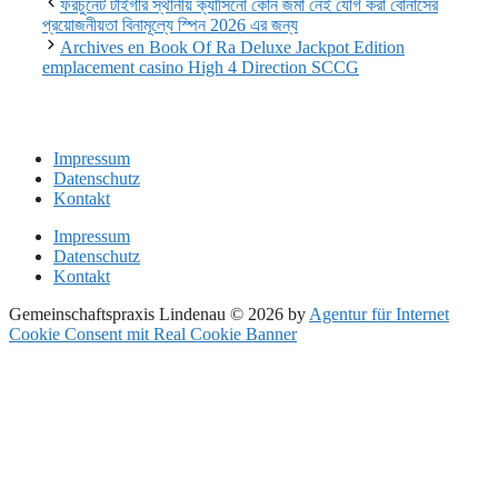
ফরচুনেট টাইগার স্থানীয় ক্যাসিনো কোন জমা নেই যোগ করা বোনাসের
প্রয়োজনীয়তা বিনামূল্যে স্পিন 2026 এর জন্য
Archives en Book Of Ra Deluxe Jackpot Edition
emplacement casino High 4 Direction SCCG
Impressum
Datenschutz
Kontakt
Impressum
Datenschutz
Kontakt
Gemeinschaftspraxis Lindenau © 2026 by
Agentur für Internet
Cookie Consent mit Real Cookie Banner