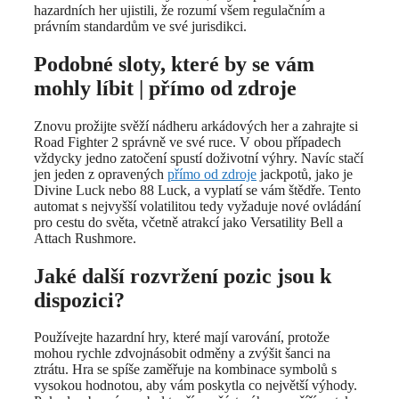
hazardních her ujistili, že rozumí všem regulačním a
právním standardům ve své jurisdikci.
Podobné sloty, které by se vám
mohly líbit | přímo od zdroje
Znovu prožijte svěží nádheru arkádových her a zahrajte si
Road Fighter 2 správně ve své ruce. V obou případech
vždycky jedno zatočení spustí doživotní výhry. Navíc stačí
jen jeden z opravených
přímo od zdroje
jackpotů, jako je
Divine Luck nebo 88 Luck, a vyplatí se vám štědře. Tento
automat s nejvyšší volatilitou tedy vyžaduje nové ovládání
pro cestu do světa, včetně atrakcí jako Versatility Bell a
Attach Rushmore.
Jaké další rozvržení pozic jsou k
dispozici?
Používejte hazardní hry, které mají varování, protože
mohou rychle zdvojnásobit odměny a zvýšit šanci na
ztrátu. Hra se spíše zaměřuje na kombinace symbolů s
vysokou hodnotou, aby vám poskytla co největší výhody.