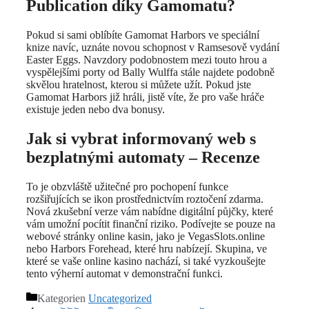
Publication díky Gamomatu?
Pokud si sami oblíbíte Gamomat Harbors ve speciální
knize navíc, uznáte novou schopnost v Ramsesově vydání
Easter Eggs. Navzdory podobnostem mezi touto hrou a
vyspělejšími porty od Bally Wulffa stále najdete podobně
skvělou hratelnost, kterou si můžete užít. Pokud jste
Gamomat Harbors již hráli, jistě víte, že pro vaše hráče
existuje jeden nebo dva bonusy.
Jak si vybrat informovaný web s
bezplatnými automaty – Recenze
To je obzvláště užitečné pro pochopení funkce
rozšiřujících se ikon prostřednictvím roztočení zdarma.
Nová zkušební verze vám nabídne digitální půjčky, které
vám umožní pocítit finanční riziko. Podívejte se pouze na
webové stránky online kasin, jako je VegasSlots.online
nebo Harbors Forehead, které hru nabízejí. Skupina, ve
které se vaše online kasino nachází, si také vyzkoušejte
tento výherní automat v demonstrační funkci.
Kategorien
Uncategorized