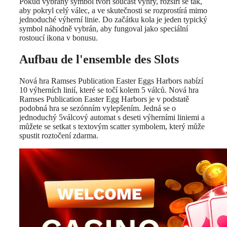
Pokud vybraný symbol tvoří součást výhry, rozšíří se tak,
aby pokryl celý válec, a ve skutečnosti se rozprostírá mimo
jednoduché výherní linie. Do začátku kola je jeden typický
symbol náhodně vybrán, aby fungoval jako speciální
rostoucí ikona v bonusu.
Aufbau de l'ensemble des Slots
Nová hra Ramses Publication Easter Eggs Harbors nabízí
10 výherních linií, které se točí kolem 5 válců. Nová hra
Ramses Publication Easter Egg Harbors je v podstatě
podobná hra se sezónním vylepšením. Jedná se o
jednoduchý 5válcový automat s deseti výherními liniemi a
můžete se setkat s textovým scatter symbolem, který může
spustit roztočení zdarma.