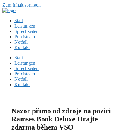
Zum Inhalt springen
Start
Leistungen
Sprechzeiten
Praxisteam
Notfall
Kontakt
Start
Leistungen
Sprechzeiten
Praxisteam
Notfall
Kontakt
Názor přímo od zdroje na pozici
Ramses Book Deluxe Hrajte
zdarma během VSO