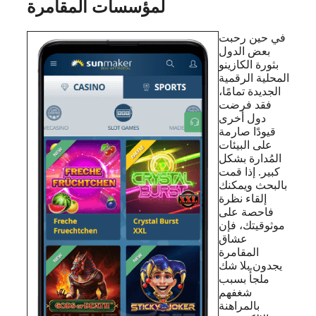
لمؤسسات المقامرة
في حين رحبت
بعض الدول
بثورة الكازينو
المحلية الرقمية
الجديدة تمامًا،
فقد فرضت
دول أخرى
قيودًا صارمة
على البيئات
المُدارة بشكل
كبير. إذا قمت
بالبحث ويمكنك
إلقاء نظرة
فاحصة على
موثوقيتك، فإن
عشاق
المقامرة
يجدون بلا شك
ملجأً بسبب
شغفهم
بالمراهنة