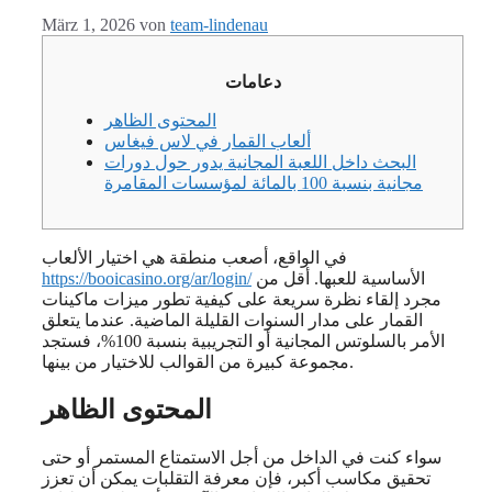
März 1, 2026
von
team-lindenau
دعامات
المحتوى الظاهر
ألعاب القمار في لاس فيغاس
البحث داخل اللعبة المجانية يدور حول دورات
مجانية بنسبة 100 بالمائة لمؤسسات المقامرة
في الواقع، أصعب منطقة هي اختيار الألعاب
الأساسية للعبها. أقل من
https://booicasino.org/ar/login/
مجرد إلقاء نظرة سريعة على كيفية تطور ميزات ماكينات
القمار على مدار السنوات القليلة الماضية.
عندما يتعلق
الأمر بالسلوتس المجانية أو التجريبية بنسبة 100%، فستجد
مجموعة كبيرة من القوالب للاختيار من بينها.
المحتوى الظاهر
سواء كنت في الداخل من أجل الاستمتاع المستمر أو حتى
تحقيق مكاسب أكبر، فإن معرفة التقلبات يمكن أن تعزز