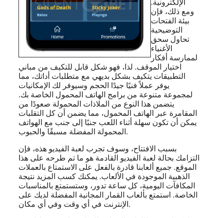
الإلكترونية.
ومع ذلك، فإن
بيئة الفتحات
التوضيحية
تحاول سحق
الأغنياء
لممارسة أفكار
اختيار الموقف. لذا، فهو شكل قابل للتكيف من مباني
التطبيقات يتكيف بشكل بديهي مع متطلبات أداتك، مما
يوفر عملاً فنيًا جيدًا الحجم وسيوفر لك الإمكانيات
لمجموعة متنوعة من برامج الهاتف المحمول الخاصة بك.
يتضمن هذا النوع من الملاذات المحمولة صعودًا من
المقامرة عبر الهاتف المحمول، مما يضمن أن كل التقلبات
يمكن أن تكون سهلة أثناء اللعب جنبًا إلى جنب مع الهواتف
المحمولة المفضلة مسبقًا والحبوب.
بسبب الافتتاح، وسوف تجرب لعبة الفيديو هذه، فإن
التزامك بحالة لعبة الفيديو القادمة هو ما تم طرحه على هذا
الموقع. جميع ألعابنا قادرة بالفعل على الاستمتاع بالعملات
الذهبية الموجودة في الألعاب. يمكنك كسب المزيد نتيجة
المكافآت اليومية، كل ساعة تدور، وستستمتع بالمناسبات
الخاصة. استمتع بألعاب القمار المجانية المفضلة لديك على
الإنترنت في أي وقت وفي أي مكان.