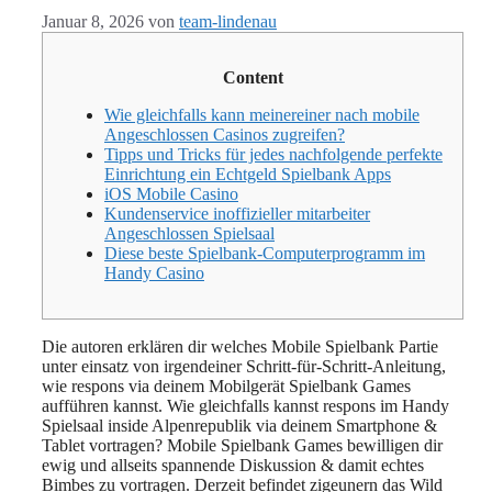
Januar 8, 2026
von
team-lindenau
Content
Wie gleichfalls kann meinereiner nach mobile
Angeschlossen Casinos zugreifen?
Tipps und Tricks für jedes nachfolgende perfekte
Einrichtung ein Echtgeld Spielbank Apps
iOS Mobile Casino
Kundenservice inoffizieller mitarbeiter
Angeschlossen Spielsaal
Diese beste Spielbank-Computerprogramm im
Handy Casino
Die autoren erklären dir welches Mobile Spielbank Partie
unter einsatz von irgendeiner Schritt-für-Schritt-Anleitung,
wie respons via deinem Mobilgerät Spielbank Games
aufführen kannst. Wie gleichfalls kannst respons im Handy
Spielsaal inside Alpenrepublik via deinem Smartphone &
Tablet vortragen? Mobile Spielbank Games bewilligen dir
ewig und allseits spannende Diskussion & damit echtes
Bimbes zu vortragen.
Derzeit befindet zigeunern das Wild