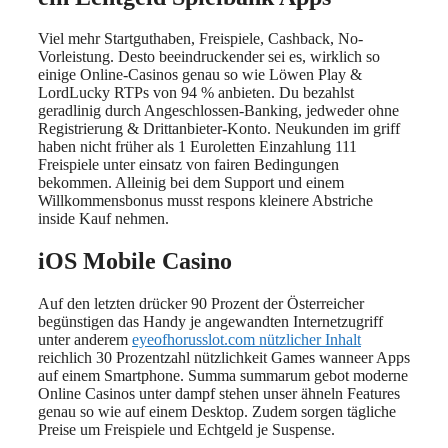
Viel mehr Startguthaben, Freispiele, Cashback, No-
Vorleistung. Desto beeindruckender sei es, wirklich so
einige Online-Casinos genau so wie Löwen Play &
LordLucky RTPs von 94 % anbieten. Du bezahlst
geradlinig durch Angeschlossen-Banking, jedweder ohne
Registrierung & Drittanbieter-Konto. Neukunden im griff
haben nicht früher als 1 Euroletten Einzahlung 111
Freispiele unter einsatz von fairen Bedingungen
bekommen. Alleinig bei dem Support und einem
Willkommensbonus musst respons kleinere Abstriche
inside Kauf nehmen.
iOS Mobile Casino
Auf den letzten drücker 90 Prozent der Österreicher
begünstigen das Handy je angewandten Internetzugriff
unter anderem
eyeofhorusslot.com nützlicher Inhalt
reichlich 30 Prozentzahl nützlichkeit Games wanneer Apps
auf einem Smartphone. Summa summarum gebot moderne
Online Casinos unter dampf stehen unser ähneln Features
genau so wie auf einem Desktop. Zudem sorgen tägliche
Preise um Freispiele und Echtgeld je Suspense.