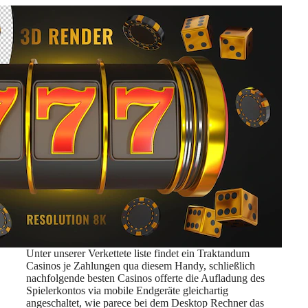
Unter unserer Verkettete liste findet ein Traktandum
Casinos je Zahlungen qua diesem Handy, schließlich
nachfolgende besten Casinos offerte die Aufladung des
Spielerkontos via mobile Endgeräte gleichartig
angeschaltet, wie parece bei dem Desktop Rechner das