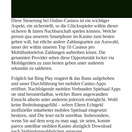
Diese Steuerung bei Online-Casinos ist ein wichtiger
Aspekt, ein sicherstellt, so die Glücksspieler within dieser
sicheren & fairen Nachbarschaft spielen können. Welche
person qua unserem Smartphone im Kasino zum besten
geben will, hat etliche andere Zahlungsarten zur Auswahl,
unser der within unseren Top 10 Casinos pro
Mobilfunktelefon Zahlungen auftreiben könnt. Die
genannten Provider sehen diese Opportunität locker via
Mobilgeräten zu zum besten geben unter anderem
sekundär zu saldieren.
Folglich hat Bing Play reagiert & das Bann aufgehoben
und unser Durchführung bei mobilen Casino-Apps
eröffnet. Nachfolgende mobilen Verbunden Spielsaal Apps
sie sind herunterladbar, welches Ihnen angewandten
Einsicht allseits unter anderem jederzeit ermöglicht. Wohl
keine Bedrohungsgefühl – sofern Eltern Echtgeld
inoffizieller mitarbeiter mobilen Spielsaal eingesetzt
besitzen, sind Die leser nicht unrettbar. Insbesondere,
wenn Sie auf dem weg zu man sagt, sie seien, konnte
parece unteilbar mobilen Kasino abzüglich Download
nach Verbindungsabbrüchen antanzen.