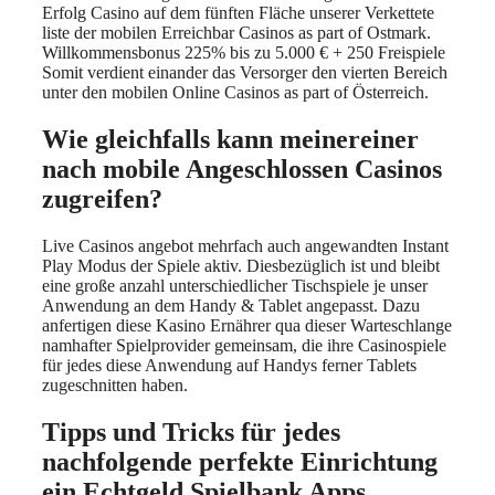
Erfolg Casino auf dem fünften Fläche unserer Verkettete
liste der mobilen Erreichbar Casinos as part of Ostmark.
Willkommensbonus 225% bis zu 5.000 € + 250 Freispiele
Somit verdient einander das Versorger den vierten Bereich
unter den mobilen Online Casinos as part of Österreich.
Wie gleichfalls kann meinereiner
nach mobile Angeschlossen Casinos
zugreifen?
Live Casinos angebot mehrfach auch angewandten Instant
Play Modus der Spiele aktiv. Diesbezüglich ist und bleibt
eine große anzahl unterschiedlicher Tischspiele je unser
Anwendung an dem Handy & Tablet angepasst. Dazu
anfertigen diese Kasino Ernährer qua dieser Warteschlange
namhafter Spielprovider gemeinsam, die ihre Casinospiele
für jedes diese Anwendung auf Handys ferner Tablets
zugeschnitten haben.
Tipps und Tricks für jedes
nachfolgende perfekte Einrichtung
ein Echtgeld Spielbank Apps