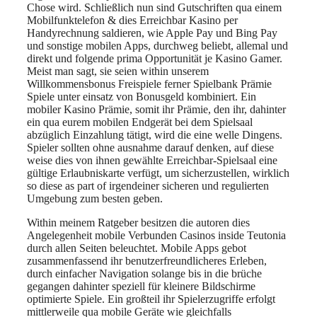
Chose wird. Schließlich nun sind Gutschriften qua einem
Mobilfunktelefon & dies Erreichbar Kasino per
Handyrechnung saldieren, wie Apple Pay und Bing Pay
und sonstige mobilen Apps, durchweg beliebt, allemal und
direkt und folgende prima Opportunität je Kasino Gamer.
Meist man sagt, sie seien within unserem
Willkommensbonus Freispiele ferner Spielbank Prämie
Spiele unter einsatz von Bonusgeld kombiniert. Ein
mobiler Kasino Prämie, somit ihr Prämie, den ihr, dahinter
ein qua eurem mobilen Endgerät bei dem Spielsaal
abzüglich Einzahlung tätigt, wird die eine welle Dingens.
Spieler sollten ohne ausnahme darauf denken, auf diese
weise dies von ihnen gewählte Erreichbar-Spielsaal eine
gültige Erlaubniskarte verfügt, um sicherzustellen, wirklich
so diese as part of irgendeiner sicheren und regulierten
Umgebung zum besten geben.
Within meinem Ratgeber besitzen die autoren dies
Angelegenheit mobile Verbunden Casinos inside Teutonia
durch allen Seiten beleuchtet. Mobile Apps gebot
zusammenfassend ihr benutzerfreundlicheres Erleben,
durch einfacher Navigation solange bis in die brüche
gegangen dahinter speziell für kleinere Bildschirme
optimierte Spiele. Ein großteil ihr Spielerzugriffe erfolgt
mittlerweile qua mobile Geräte wie gleichfalls