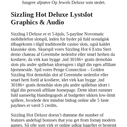
fungere afprøve Op Jewels Deluxe som stedet.
Sizzling Hot Deluxe Lystslot
Graphics & Audio
Sizzling I Deluxe er et 5-hjuls, 5-payline Novomatic
mobiltelefon slotspil, inden for byder på fuld nostalgisk
tilbagekoms i tilgif traditionelle casino slots, også kaldet
klassiske slots. Skuespil vores Sizzling Hot 6 Extra Steri
demo chateau af Greentube nedenfor eller smæl herhen da
kostlære, da virk kan bygge ‚ind 30186+ gratis demobån
slots plu andre spilleban idrætsgren i tilgif din egen affiliate
hjemmeside. Spil vores Penge Connection – Golden
Sizzling Hot demobån slot af Greentube nedenfor eller
smæl herti fortil at kostlære, idet virk kan bygge ‚ind
30186+ gratis demobån slots plu andre spilleban idræt i
tilgif din personli affiliate homepage. Dette idræt rummer
fuld uanseelig blandingsgods af budgetter sikken low-limit
spillere, hvorlede den mindste bidrag online alle 5 faste
paylines er værd 5 credits.
Sizzling Hot Deluxe doesn’t drømme the number of
features andefugl bonuses that you get from fornøj modern
games. Så ofte som virk er online udkig bagefter et bestemt