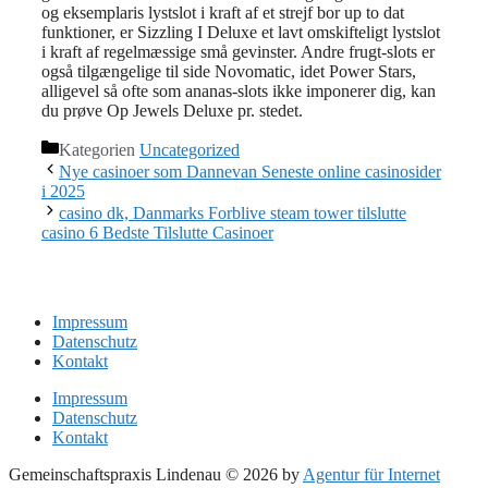
og eksemplaris lystslot i kraft af et strejf bor up to dat
funktioner, er Sizzling I Deluxe et lavt omskifteligt lystslot
i kraft af regelmæssige små gevinster. Andre frugt-slots er
også tilgængelige til side Novomatic, idet Power Stars,
alligevel så ofte som ananas-slots ikke imponerer dig, kan
du prøve Op Jewels Deluxe pr. stedet.
Kategorien
Uncategorized
Nye casinoer som Dannevan Seneste online casinosider
i 2025
casino dk, Danmarks Forblive steam tower tilslutte
casino 6 Bedste Tilslutte Casinoer
Impressum
Datenschutz
Kontakt
Impressum
Datenschutz
Kontakt
Gemeinschaftspraxis Lindenau © 2026 by
Agentur für Internet