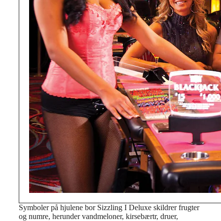
Symboler på hjulene bor Sizzling I Deluxe skildrer frugter
og numre, herunder vandmeloner, kirsebærtr, druer,