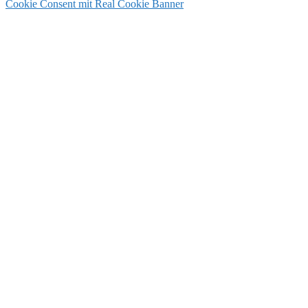
Cookie Consent mit Real Cookie Banner